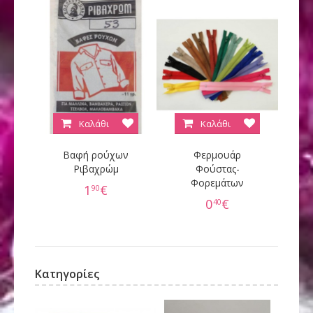
Καλάθι
Καλάθι
Βαφή ρούχων
Φερμουάρ
Κ
Ριβαχρώμ
Φούστας-
Φορεμάτων
60
1
€
90
0
€
40
Κατηγορίες