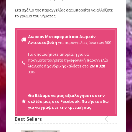
Στα σχόλια της παραγγελίας σας μπορείτε να αλλάξετε
το χρώμα του νήματος.
Δωρεάν Μεταφορικά και Δωρεάν
Αντικαταβολή
για παραγγελίες άνω των 50€
Για οποιαδήποτε απορία, ή για να
πραγματοποιήσετε τηλεφωνική παραγγελία
λιανικής ή
χονδρικής καλέστε στο
2610 328
328
Θα θέλαμε να μας αξιολογήσετε στην
σελίδα μας στο Facebook. Πατήστε εδώ
για να γράψετε την κριτική σας
Best Sellers