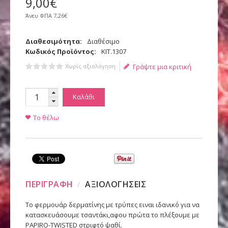
9
,
00
€
Άνευ ΦΠΑ
7,26€
Διαθεσιμότητα:
Διαθέσιμο
Κωδικός Προϊόντος:
KIT.1307
Χωρίς αξιολόγηση
Γράψτε μια κριτική
Καλάθι
Το θέλω
ΠΕΡΙΓΡΑΦΗ
ΑΞΙΟΛΟΓΗΣΕΙΣ
Το φερμουάρ δερματίνης με τρύπες ειναι ιδανικό για να
κατασκευάσουμε τσαντάκι,αφου πρώτα το πλέξουμε με
PAPIRO-TWISTED στριφτό ψαθί.