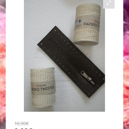
10
,
90
€