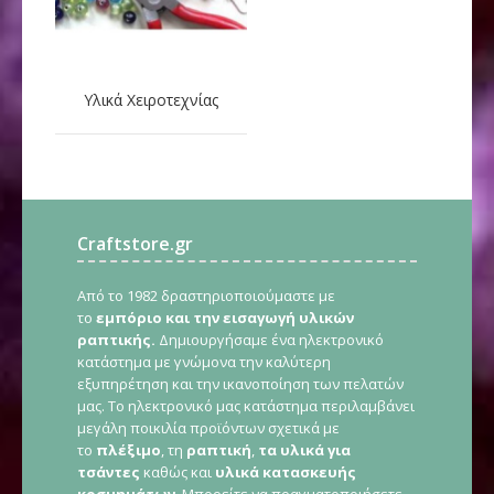
Υλικά Χειροτεχνίας
Craftstore.gr
Από το 1982 δραστηριοποιούμαστε με
το
εμπόριο και την εισαγωγή υλικών
ραπτικής.
Δημιουργήσαμε ένα ηλεκτρονικό
κατάστημα με γνώμονα την καλύτερη
εξυπηρέτηση και την ικανοποίηση των πελατών
μας. Το ηλεκτρονικό μας κατάστημα περιλαμβάνει
μεγάλη ποικιλία προϊόντων σχετικά με
το
πλέξιμο
, τη
ραπτική
,
τα υλικά για
τσάντες
καθώς και
υλικά κατασκευής