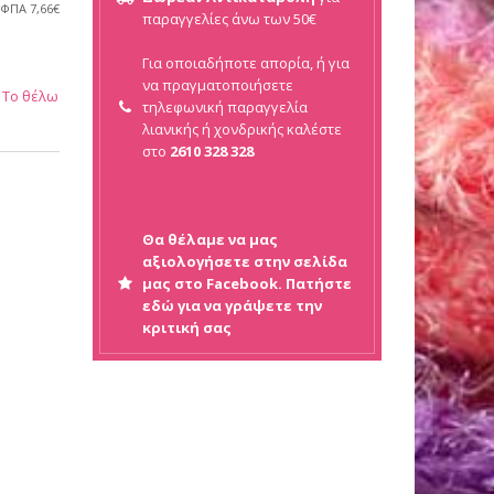
 ΦΠΑ
7,66€
παραγγελίες άνω των 50€
Για οποιαδήποτε απορία, ή για
να πραγματοποιήσετε
Το θέλω
τηλεφωνική παραγγελία
λιανικής ή
χονδρικής καλέστε
στο
2610 328 328
Θα θέλαμε να μας
αξιολογήσετε στην σελίδα
μας στο Facebook. Πατήστε
εδώ για να γράψετε την
κριτική σας