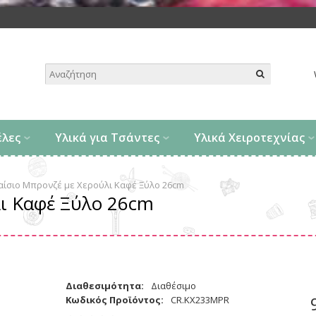
.
έλες
Υλικά για Τσάντες
Υλικά Χειροτεχνίας
αίσιο Μπρονζέ με Χερούλι Καφέ Ξύλο 26cm
ι Καφέ Ξύλο 26cm
Διαθεσιμότητα:
Διαθέσιμο
Κωδικός Προϊόντος:
CR.KX233MPR