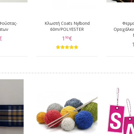
Φούστας-
Κλωστή Coats Nylbond
Φερμ
άτων
60m/POLYESTER
Ορειχάλκι
€
1
€
90