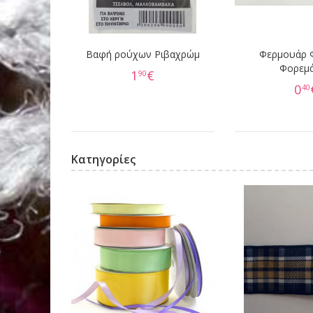
Βαφή ρούχων Ριβαχρώμ
Φερμουάρ 
Φορεμ
1
€
90
0
40
Κατηγορίες