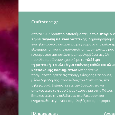
Craftstore.gr
Από το 1982 δραστηριοποιούμαστε με το
εμπόριο κ
την εισαγωγή υλικών ραπτικής.
Δημιουργήσαμε
ένα ηλεκτρονικό κατάστημα με γνώμονα την καλύτε
εξυπηρέτηση και την ικανοποίηση των πελατών μας.
ηλεκτρονικό μας κατάστημα περιλαμβάνει μεγάλη
ποικιλία προϊόντων σχετικά με το
πλέξιμο
,
τη
ραπτική
,
τα υλικά για τσάντες
καθώς και
υλικ
κατασκευής κοσμημάτων
. Μπορείτε να
πραγματοποιήσετε τις παραγγελίες σας είτε online,
μέσω δηλαδή της ιστοσελίδας του CraftStore, είτε
τηλεφωνικά. Επίσης , έχετε την δυνατότητα να
επισκεφτείτε το φυσικό μας κατάστημα στην Πάτρα.
Επισκεφτείτε την σελίδα μας στο Facebook και
ενημερωθείτε για νέες παραλαβές και προσφορές.
Πληροφορίες
Αγορ