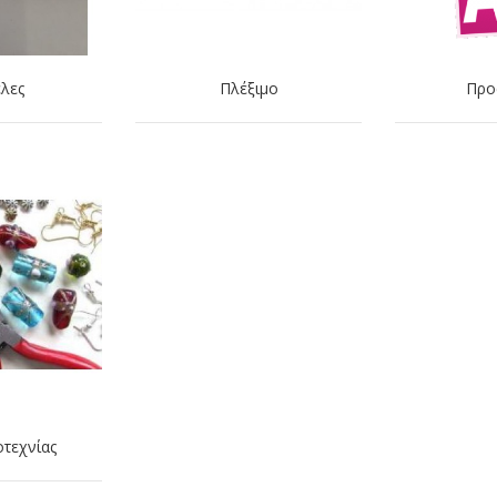
λες
Πλέξιμο
Προ
οτεχνίας