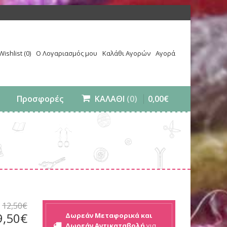
Wishlist (0)
Ο Λογαριασμός μου
Καλάθι Αγορών
Αγορά
0
,
00
€
Προσφορές
ΚΑΛΑΘΙ
(0)
12
,
50
€
9
,
50
€
Δωρεάν Μεταφορικά και
Δωρεάν Αντικαταβολή
για