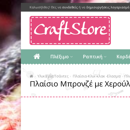
Καλωσήλθες! Θες να
συνδεθείς
ή να
δημιουργήσεις λογαριασμό
Πλέξιμο
Ραπτική
Κορδ
Υλικά για Τσάντες
Πλαίσια-Κλικ-κλακ -Ελασμα
Πλ
Πλαίσιο Μπρονζέ με Χερούλ