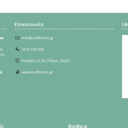
Επικοινωνία
Li
αι
info@craftstore.gr
ρη
2610 328 328
 Το
Κανάρη 22-24, Πάτρα, 26223
ά
www.craftstore.gr
ές
Βοήθεια