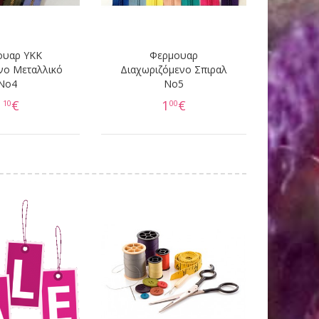
ουαρ YKK
Φερμουαρ
νο Μεταλλικό
Διαχωριζόμενο Σπιραλ
Νο4
No5
1
€
1
€
10
00