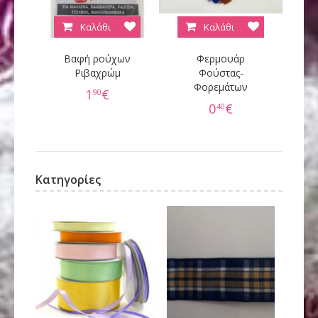
Καλάθι
Καλάθι
Βαφή ρούχων
Φερμουάρ
Κ
Ριβαχρώμ
Φούστας-
Φορεμάτων
60
1
€
90
0
€
40
Κατηγορίες