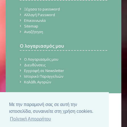
Ξέχασα το password
Αλλαγή Password
Επικοινωνία
Sitemap
Αναζήτηση
Ο λογαριασμός μου
Ο Λογαριασμός μου
Διευθύνσεις
Εγγραφή σε Newsletter
Ιστορικό Παραγγελιών
Καλάθι Αγορών
Με την παραμονή σας σε αυτή την
© Copyright 2026. CraftStore.gr.
Δημιουργία Ιστοσελίδας
SilkTech
ιστοσελίδα, συναινείτε στη χρήση cookies.
Πολιτική Απορρήτου