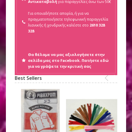
Αντικαταβολή
για παραγγελίες άνω των 50€
Για οποιαδήποτε απορία, ή για να
πραγματοποιήσετε τηλεφωνική παραγγελία
λιανικής ή
χονδρικής καλέστε στο
2610 328
328
Θα θέλαμε να μας αξιολογήσετε στην
σελίδα μας στο Facebook. Πατήστε εδώ
για να γράψετε την κριτική σας
Best Sellers