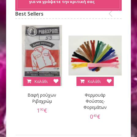
για να γράψετε την κριτική σας
Best Sellers
Καλάθι
Καλάθι
Βαφή ρούχων
Φερμουάρ
Κ
Ριβαχρώμ
Φούστας-
Φορεμάτων
60
1
€
90
0
€
40