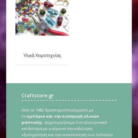
Υλικά Χειροτεχνίας
Craftstore.gr
Από το 1982 δραστηριοποιούμαστε με
το
εμπόριο και την εισαγωγή υλικών
ραπτικής.
Δημιουργήσαμε ένα ηλεκτρονικό
κατάστημα με γνώμονα την καλύτερη
εξυπηρέτηση και την ικανοποίηση των πελατών