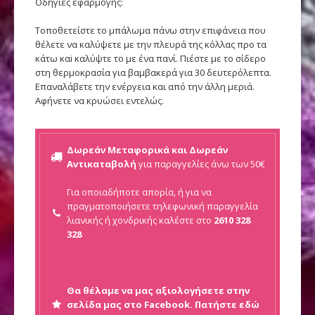
Οδηγίες εφαρμογής:
Τοποθετείστε το μπάλωμα πάνω στην επιφάνεια που
θέλετε να καλύψετε με την πλευρά της κόλλας προ τα
κάτω καi καλύψτε το με ένα πανί. Πιέστε με το σίδερο
στη θερμοκρασία για βαμβακερά για 30 δευτερόλεπτα.
Επαναλάβετε την ενέργεια και από την άλλη μεριά.
Αφήνετε να κρυώσει εντελώς.
Δωρεάν Μεταφορικά και Δωρεάν
Αντικαταβολή
για παραγγελίες άνω των 50€
Για οποιαδήποτε απορία, ή για να
πραγματοποιήσετε τηλεφωνική παραγγελία
λιανικής ή
χονδρικής καλέστε στο
2610 328
328
Θα θέλαμε να μας αξιολογήσετε στην
σελίδα μας στο Facebook. Πατήστε εδώ