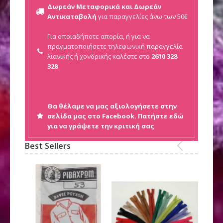
Δωρεάν Μεταφορικά και Δωρεάν
Αντικαταβολή
για παραγγελίες άνω των 50€
Για οποιαδήποτε απορία, ή για να
πραγματοποιήσετε τηλεφωνική παραγγελία
λιανικής ή
χονδρικής καλέστε στο
2610 328
328
Θα θέλαμε να μας αξιολογήσετε στην
σελίδα μας στο Facebook. Πατήστε εδώ
για να γράψετε την κριτική σας
Best Sellers