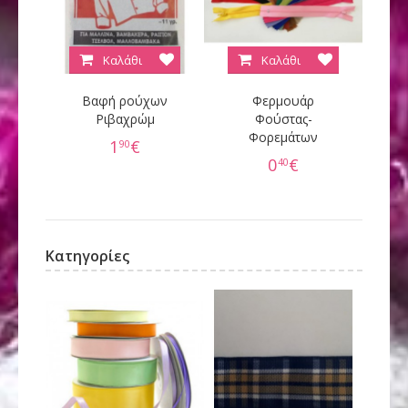
Καλάθι
Καλάθι
Βαφή ρούχων
Φερμουάρ
Κ
Ριβαχρώμ
Φούστας-
Φορεμάτων
60
1
€
90
0
€
40
Κατηγορίες