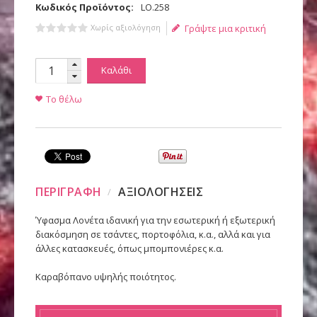
Κωδικός Προϊόντος:
LO.258
Χωρίς αξιολόγηση
Γράψτε μια κριτική
Καλάθι
Το θέλω
ΠΕΡΙΓΡΑΦΗ
ΑΞΙΟΛΟΓΗΣΕΙΣ
Ύφασμα Λονέτα ιδανική για την εσωτερική ή εξωτερική
διακόσμηση σε τσάντες, πορτοφόλια, κ.α., αλλά και για
άλλες κατασκευές, όπως μπομπονιέρες κ.α.
Καραβόπανο υψηλής ποιότητος.