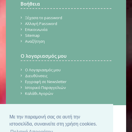
Βοήθεια
Ξέχασα το password
Αλλαγή Password
Επικοινωνία
Sitemap
Αναζήτηση
Ο λογαριασμός μου
Ο Λογαριασμός μου
Διευθύνσεις
Εγγραφή σε Newsletter
Ιστορικό Παραγγελιών
Καλάθι Αγορών
Με την παραμονή σας σε αυτή την
© Copyright 2026. CraftStore.gr.
Δημιουργία Ιστοσελίδας
SilkTech
ιστοσελίδα, συναινείτε στη χρήση cookies.
Πολιτική Απορρήτου