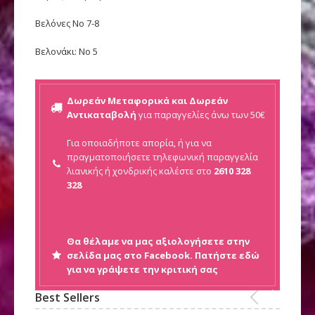
Βελόνες Νο 7-8
Βελονάκι: Νο 5
Δωρεάν Μεταφορικά και Δωρεάν
Αντικαταβολή
για παραγγελίες άνω των 50€
Για οποιαδήποτε απορία, ή για να
πραγματοποιήσετε τηλεφωνική παραγγελία
λιανικής ή
χονδρικής καλέστε στο
2610 328
328
Θα θέλαμε να μας αξιολογήσετε στην
σελίδα μας στο Facebook. Πατήστε εδώ
για να γράψετε την κριτική σας
Best Sellers