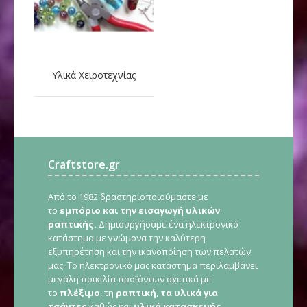
Υλικά Χειροτεχνίας
Craftstore.gr
Από το 1982 δραστηριοποιούμαστε με
το
εμπόριο και την εισαγωγή υλικών
ραπτικής.
Δημιουργήσαμε ένα ηλεκτρονικό
κατάστημα με γνώμονα την καλύτερη
εξυπηρέτηση και την ικανοποίηση των πελατών
μας. Το ηλεκτρονικό μας κατάστημα περιλαμβάνει
μεγάλη ποικιλία προϊόντων σχετικά με
το
πλέξιμο
, τη
ραπτική
,
τα υλικά για
τσάντες
καθώς και
υλικά κατασκευής