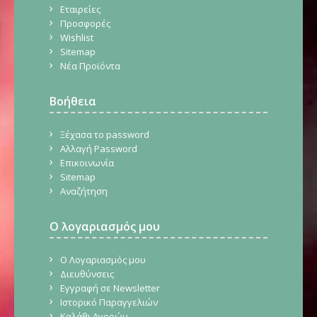
Εταιρείες
Προσφορές
Wishlist
Sitemap
Νέα Προϊόντα
Βοήθεια
Ξέχασα το password
Αλλαγή Password
Επικοινωνία
Sitemap
Αναζήτηση
Ο λογαριασμός μου
Ο Λογαριασμός μου
Διευθύνσεις
Εγγραφή σε Newsletter
Ιστορικό Παραγγελιών
Καλάθι Αγορών