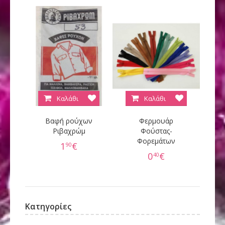
Καλάθι
Καλάθι
Βαφή ρούχων
Φερμουάρ
Κ
Ριβαχρώμ
Φούστας-
Φορεμάτων
60
1
€
90
0
€
40
Κατηγορίες