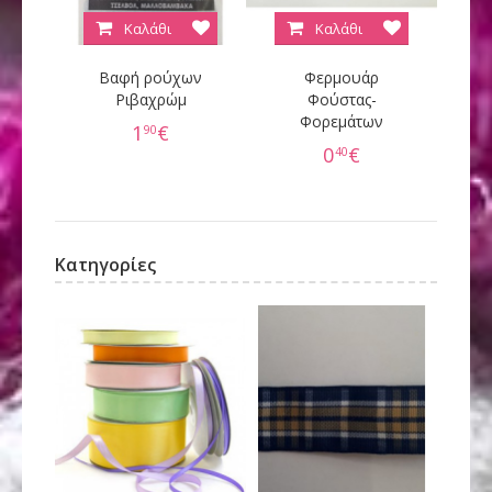
Καλάθι
Καλάθι
Βαφή ρούχων
Φερμουάρ
Κ
Ριβαχρώμ
Φούστας-
Φορεμάτων
60
1
€
90
0
€
40
Κατηγορίες