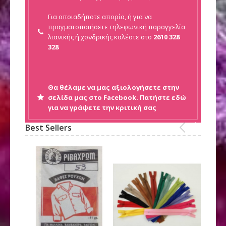
Για οποιαδήποτε απορία, ή για να
πραγματοποιήσετε τηλεφωνική παραγγελία
λιανικής ή
χονδρικής καλέστε στο
2610 328
328
Θα θέλαμε να μας αξιολογήσετε στην
σελίδα μας στο Facebook. Πατήστε εδώ
για να γράψετε την κριτική σας
Best Sellers