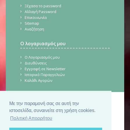
Ξέχασα το password
Αλλαγή Password
Επικοινωνία
Sitemap
Αναζήτηση
Ο λογαριασμός μου
Ο Λογαριασμός μου
Διευθύνσεις
Εγγραφή σε Newsletter
Ιστορικό Παραγγελιών
Καλάθι Αγορών
Με την παραμονή σας σε αυτή την
© Copyright 2026. CraftStore.gr.
Δημιουργία Ιστοσελίδας
SilkTech
ιστοσελίδα, συναινείτε στη χρήση cookies.
Πολιτική Απορρήτου