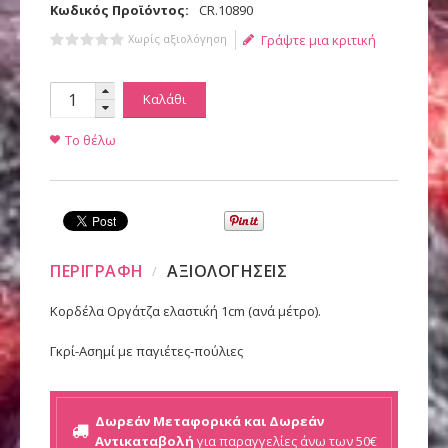
Κωδικός Προϊόντος:
CR.10890
Χωρίς αξιολόγηση
Γράψτε μια κριτική
Καλάθι
Το θέλω
ΠΕΡΙΓΡΑΦΗ
ΑΞΙΟΛΟΓΗΣΕΙΣ
Κορδέλα Οργάτζα ελαστι΄κή 1cm (ανά μέτρο).
Γκρί-Ασημί με παγιέτες-πούλιες
Δωρεάν Μεταφορικά και Δωρεάν
Αντικαταβολή
για παραγγελίες άνω των 50€