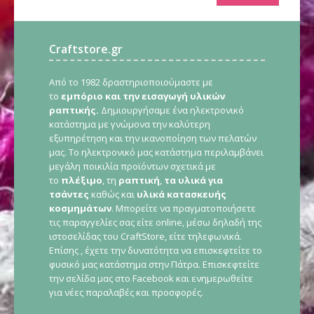
Craftstore.gr
Από το 1982 δραστηριοποιούμαστε με
το
εμπόριο και την εισαγωγή υλικών
ραπτικής.
Δημιουργήσαμε ένα ηλεκτρονικό
κατάστημα με γνώμονα την καλύτερη
εξυπηρέτηση και την ικανοποίηση των πελατών
μας. Το ηλεκτρονικό μας κατάστημα περιλαμβάνει
μεγάλη ποικιλία προϊόντων σχετικά με
το
πλέξιμο
, τη
ραπτική
,
τα υλικά για
τσάντες
καθώς και
υλικά κατασκευής
κοσμημάτων
. Μπορείτε να πραγματοποιήσετε
τις παραγγελίες σας είτε online, μέσω δηλαδή της
ιστοσελίδας του CraftStore, είτε τηλεφωνικά.
Επίσης , έχετε την δυνατότητα να επισκεφτείτε το
φυσικό μας κατάστημα στην Πάτρα. Επισκεφτείτε
την σελίδα μας στο Facebook και ενημερωθείτε
για νέες παραλαβές και προσφορές.