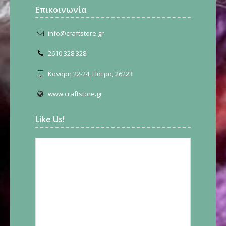
Επικοινωνία
info@craftstore.gr
2610 328 328
Κανάρη 22-24, Πάτρα, 26223
www.craftstore.gr
Like Us!