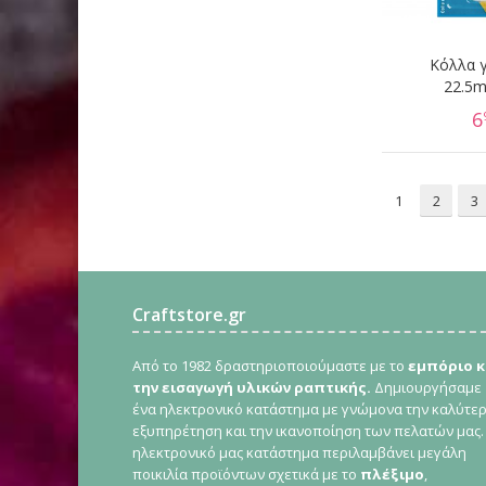
Κόλλα γ
22.5
6
1
2
3
Craftstore.gr
Από το 1982 δραστηριοποιούμαστε με το
εμπόριο κ
την εισαγωγή υλικών ραπτικής.
Δημιουργήσαμε
ένα ηλεκτρονικό κατάστημα με γνώμονα την καλύτε
εξυπηρέτηση και την ικανοποίηση των πελατών μας.
ηλεκτρονικό μας κατάστημα περιλαμβάνει μεγάλη
ποικιλία προϊόντων σχετικά με το
πλέξιμο
,