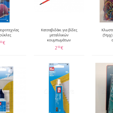
ειροτεχνίας
Κατσαβιδάκι για βίδες
Κλωστή
Κούκλες
μεταλλικών
(5τμχ)
κουμπωμάτων
€
50
2
€
50