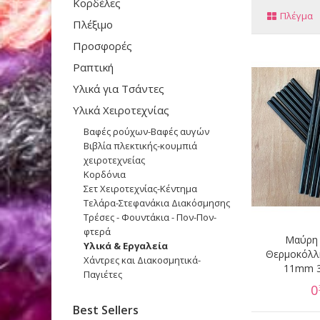
Κορδέλες
Πλέγμα
Πλέξιμο
Προσφορές
Ραπτική
Υλικά για Τσάντες
Υλικά Χειροτεχνίας
Βαφές ρο΄υχων-Βαφές αυγών
Βιβλία πλεκτικής-κουμπιά
χειροτεχνείας
Κορδόνια
Σετ Χειροτεχνίας-Κέντημα
Τελάρα-Στεφανάκια Διακόσμησης
Τρέσες - Φουντάκια - Πον-Πον-
φτερά
Μαύρη 
Υλικά & Εργαλεία
Θερμοκόλλ
Χάντρες και Διακοσμητικά-
11mm 3
Παγιέτες
0
Best Sellers