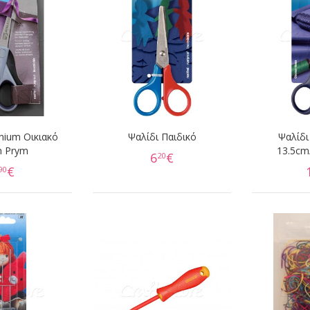
anium Οικιακό
Ψαλίδι Παιδικό
Ψαλίδ
 Prym
13.5cm/
6
€
20
€
90