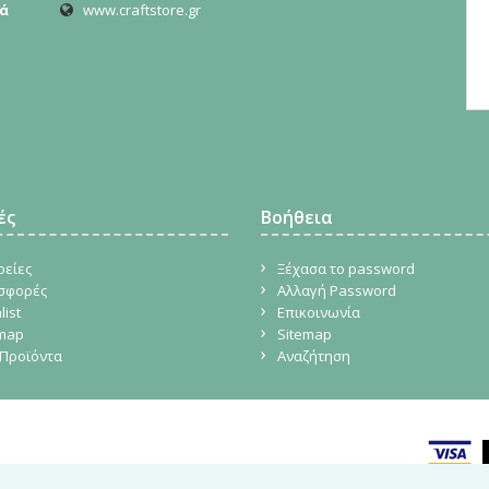
ά
www.craftstore.gr
ές
Βοήθεια
ρείες
Ξέχασα το password
σφορές
Αλλαγή Password
list
Επικοινωνία
emap
Sitemap
Προϊόντα
Αναζήτηση