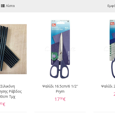
Λίστα
Εμφά
Σιλικόνη
Ψαλίδι 16.5cm/6 1/2''
Ψαλίδι 
ησης Ράβδος
Prym
0cm Τμχ
17
€
50
€
30