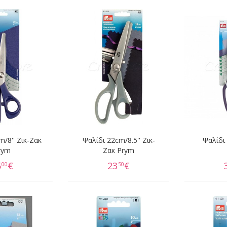
m/8'' Ζικ-Ζακ
Ψαλίδι 22cm/8.5'' Ζικ-
Ψαλίδι 
rym
Ζακ Prym
5
€
23
€
00
50