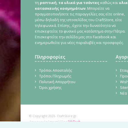
τη
ραπτική
,
τα υλικά για τσάντες
καθώς και
υλικ
κατασκευής κοσμημάτων
. Μπορείτε να
πραγματοποιήσετε τις παραγγελίες σας είτε online,
μέσω δηλαδή της ιστοσελίδας του CraftStore, είτε
τηλεφωνικά. Επίσης , έχετε την δυνατότητα να
επισκεφτείτε το φυσικό μας κατάστημα στην Πάτρα.
Επισκεφτείτε την σελίδα μας στο Facebook και
ενημερωθείτε για νέες παραλαβές και προσφορές.
Πληροφορίες
Αγορ
Τρόποι Αποστολής
Εται
Τρόποι Πληρωμής
Προ
Πολιτική Απορρήτου
Wish
Όροι χρήσης
Sit
Νέα 
© Copyright 2026. CraftStore.gr.
Δημιουργία Ιστοσελίδας
SilkTech