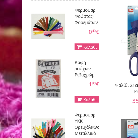
Φερμουάρ
Φούστας-
Φορεμάτων
0
€
40
Καλάθι
Βαφή
ρούχων
Ριβαχρώμ
1
€
90
Ψαλίδι 21c
P
Καλάθι
3
Φερμουαρ
YKK
Ορειχάλκινο
Μεταλλικό