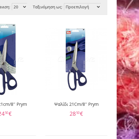
νιση:
Ταξινόμηση ως:
21cm/8'' Prym
Ψαλίδι 21Cm/8'' Prym
24
€
28
€
50
50