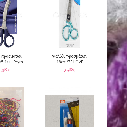
ι Υφασμάτων
Ψαλίδι Υφασμάτων
5 1/4'' Prym
18cm/7'' LOVE
14
€
26
€
90
90