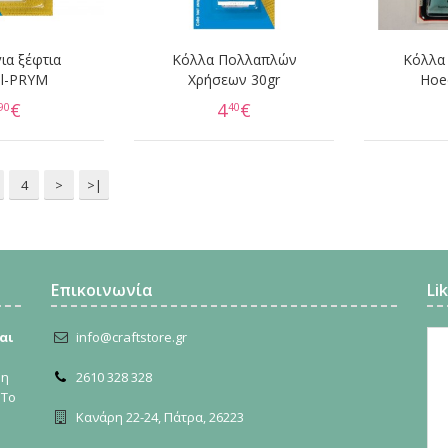
ια ξέφτια
Κόλλα Πολλαπλών
Κόλλα
ml-PRYM
Χρήσεων 30gr
Hoe
€
4
€
90
40
4
>
>|
Επικοινωνία
Li
αι
info@craftstore.gr
ρη
2610 328 328
 Το
Κανάρη 22-24, Πάτρα, 26223