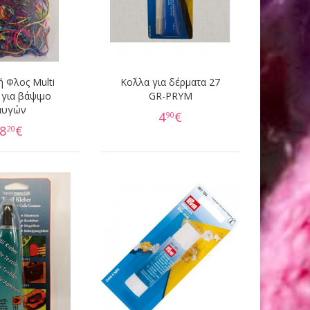
 Φλος Multi
Κο΄λλα για δέρματα 27
 για βάψιμο
GR-PRYM
αυγών
4
€
90
8
€
20