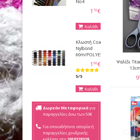
Νο4
1
€
10
Καλάθι
Κλωστή Coats
Nylbond
60m/POLYESTER
Ψαλίδι Tit
1
€
90
13cm
5/5
9
Καλάθι
Δωρεάν Μεταφορικά
για
παραγγελίες άνω των 50€
Για οποιαδήποτε απορία ή
παραγγελίες χονδρικής
καλέστε στο
2610328328