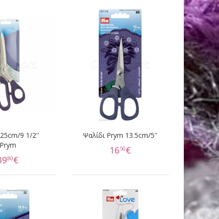
25cm/9 1/2''
Ψαλίδι Prym 13.5cm/5''
Prym
16
€
50
39
€
80