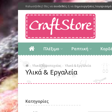
Καλωσήλθες! Θες να
συνδεθείς
ή να
δημιουργήσεις λογαριασμό
Πλέξιμο
Ραπτική
Κορδ
Υλικά Χειροτεχνίας
Υλικά & Εργαλεία
Υλικά & Εργαλεία
Κατηγορίες