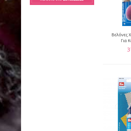
Βελόνες Χ
Για 
3