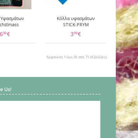
 Υφασμάτων
Κόλλα υφασμάτων
chstmass
STICK-PRYM
6
€
3
€
90
90
Εμφάνιση 1 έως 20 από 71 (4 Σελίδες)
ke Us!