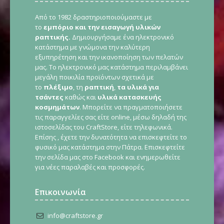
Από το 1982 δραστηριοποιούμαστε με
το
εμπόριο και την εισαγωγή υλικών
ραπτικής.
Δημιουργήσαμε ένα ηλεκτρονικό
κατάστημα με γνώμονα την καλύτερη
εξυπηρέτηση και την ικανοποίηση των πελατών
μας. Το ηλεκτρονικό μας κατάστημα περιλαμβάνει
μεγάλη ποικιλία προϊόντων σχετικά με
το
πλέξιμο
, τη
ραπτική
,
τα υλικά για
τσάντες
καθώς και
υλικά κατασκευής
κοσμημάτων
. Μπορείτε να πραγματοποιήσετε
τις παραγγελίες σας είτε online, μέσω δηλαδή της
ιστοσελίδας του CraftStore, είτε τηλεφωνικά.
Επίσης , έχετε την δυνατότητα να επισκεφτείτε το
φυσικό μας κατάστημα στην Πάτρα. Επισκεφτείτε
την σελίδα μας στο Facebook και ενημερωθείτε
για νέες παραλαβές και προσφορές.
Επικοινωνία
info@craftstore.gr