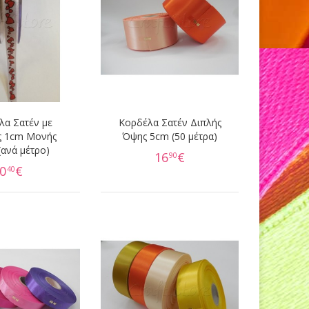
λα Σατέν με
Κορδέλα Σατέν Διπλής
ς 1cm Μονής
Όψης 5cm (50 μέτρα)
(ανά μέτρο)
16
€
90
0
€
40