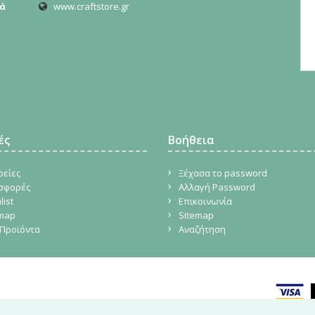
ά
www.craftstore.gr
ές
Βοήθεια
ρείες
Ξέχασα το password
σφορές
Αλλαγή Password
list
Επικοινωνία
emap
Sitemap
Προϊόντα
Αναζήτηση