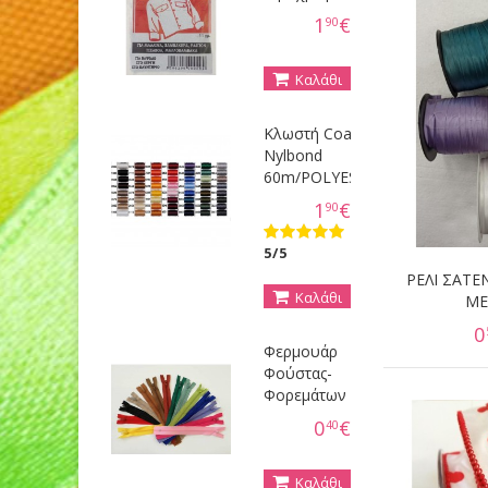
1
€
90
Καλάθι
Κλωστή Coats
Nylbond
60m/POLYESTER
1
€
90
5/5
ΡΕΛΙ ΣΑΤΕ
Καλάθι
ΜΕ
0
Φερμουάρ
Φούστας-
Φορεμάτων
0
€
40
Καλάθι