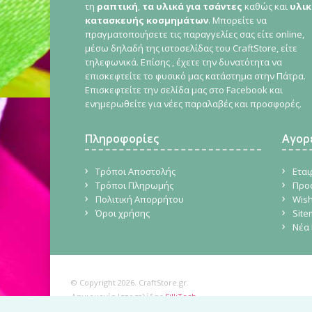
τη
ραπτική
,
τα υλικά για τσάντες
καθώς και
υλικ
κατασκευής κοσμημάτων
. Μπορείτε να
πραγματοποιήσετε τις παραγγελίες σας είτε online,
μέσω δηλαδή της ιστοσελίδας του CraftStore, είτε
τηλεφωνικά. Επίσης , έχετε την δυνατότητα να
επισκεφτείτε το φυσικό μας κατάστημα στην Πάτρα.
Επισκεφτείτε την σελίδα μας στο Facebook και
ενημερωθείτε για νέες παραλαβές και προσφορές.
Πληροφορίες
Αγορ
Τρόποι Αποστολής
Εται
Τρόποι Πληρωμής
Προ
Πολιτική Απορρήτου
Wish
Όροι χρήσης
Sit
Νέα 
© Copyright 2026. CraftStore.gr.
Δημιουργία Ιστοσελίδας
SilkTech