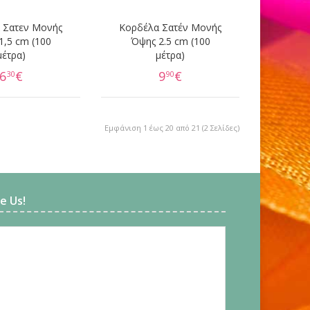
 Σατεν Μονής
Κορδέλα Σατέν Μονής
1,5 cm (100
Όψης 2.5 cm (100
μέτρα)
μέτρα)
6
€
9
€
30
90
Εμφάνιση 1 έως 20 από 21 (2 Σελίδες)
ke Us!