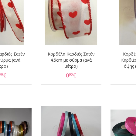
αρδιές Σατέν
Κορδέλα Καρδιές Σατέν
Κορδέ
σύρμα (ανά
4.5cm με σύρμα (ανά
Καρδιέ
τρο)
μέτρο)
όψης 
€
0
€
70
90