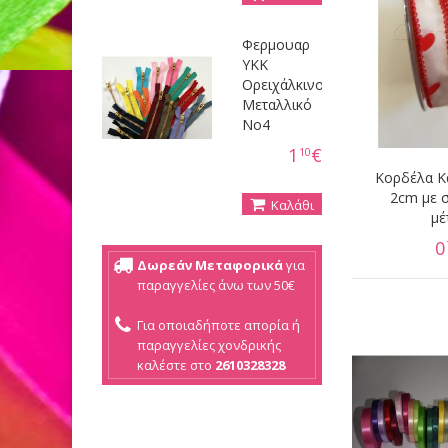
Φερμουαρ
YKK
Ορειχάλκινο
Μεταλλικό
Νο4
1
€
10
Κορδέλα Κ
2cm με 
Καλάθι
μέ
0
Δωρεάν Μεταφορικά
για
παραγγελίες άνω των 50€
Για οποιαδήποτε απορία ή
παραγγελίες χονδρικής
καλέστε στο
2610328328