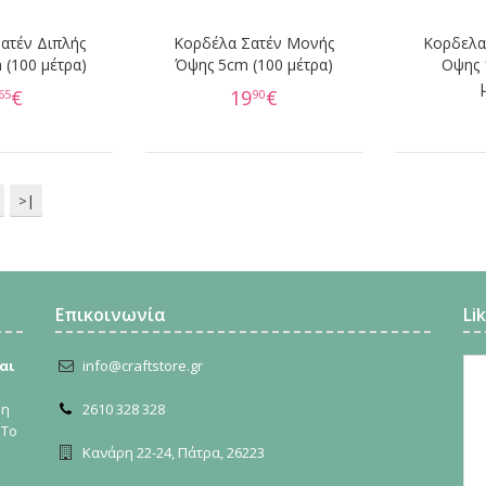
ατέν Διπλής
Κορδέλα Σατέν Μονής
Κορδελα
(100 μέτρα)
Όψης 5cm (100 μέτρα)
Οψης 
€
19
€
65
90
>|
Επικοινωνία
Li
αι
info@craftstore.gr
ρη
2610 328 328
 Το
Κανάρη 22-24, Πάτρα, 26223