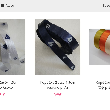
Λίστα
Εμφά
Σατέν 1.5cm
Κορδέλα Σατέν 1.5cm
Κορδέλα
κό λευκό
ναυτικό μπλέ
Όψης 3
€
0
€
40
40