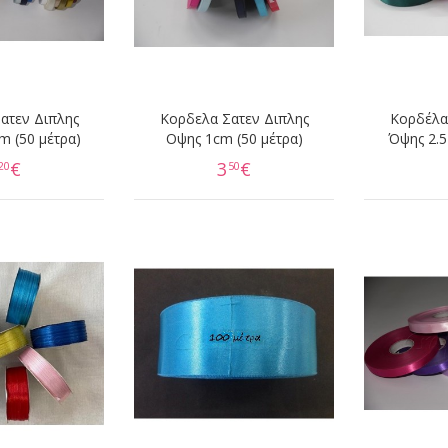
ατεν Διπλης
Κορδελα Σατεν Διπλης
Κορδέλα
m (50 μέτρα)
Οψης 1cm (50 μέτρα)
Όψης 2.5
€
3
€
20
50