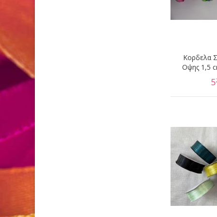
Κορδελα Σ
Οψης 1,5 c
5