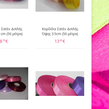
 Σατέν Διπλής
Κορδέλα Σατέν Διπλής
 cm (50 μέτρα)
Όψης 3.5cm (50 μέτρα)
8
€
13
€
70
90