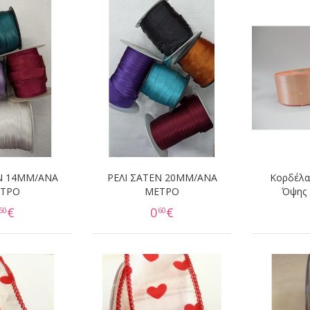
Ν 14ΜΜ/ΑΝΑ
ΡΕΛΙ ΣΑΤΕΝ 20ΜΜ/ΑΝΑ
Κορδέλα
ΤΡΟ
ΜΕΤΡΟ
Όψης 
€
0
€
50
60