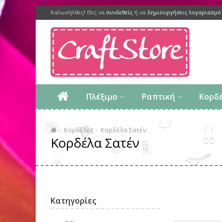
Καλωσήλθες! Θες να
συνδεθείς
ή να
δημιουργήσεις λογαριασμό
Πλέξιμο
Ραπτική
Κορδ
Κορδέλες
Κορδέλα Σατέν
Κορδέλα Σατέν
Κατηγορίες