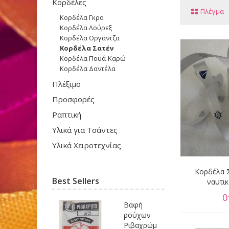
Κορδέλες
Πλέγμα
Κορδέλα Γκρο
Κορδέλα Λούρεξ
Κορδέλα Οργάντζα
Κορδέλα Σατέν
Κορδέλα Πουά-Καρώ
Κορδέλα Δαντέλα
Πλέξιμο
Προσφορές
Ραπτική
Υλικά για Τσάντες
Υλικά Χειροτεχνίας
Κορδέλα 
Best Sellers
ναυτι
0
Βαφή
ρούχων
Ριβαχρώμ