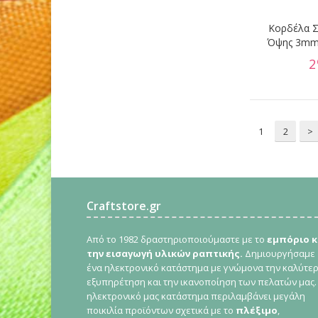
Κορδέλα Σ
Όψης 3mm 
2
1
2
>
Craftstore.gr
Από το 1982 δραστηριοποιούμαστε με το
εμπόριο κ
την εισαγωγή υλικών ραπτικής.
Δημιουργήσαμε
ένα ηλεκτρονικό κατάστημα με γνώμονα την καλύτε
εξυπηρέτηση και την ικανοποίηση των πελατών μας.
ηλεκτρονικό μας κατάστημα περιλαμβάνει μεγάλη
ποικιλία προϊόντων σχετικά με το
πλέξιμο
,