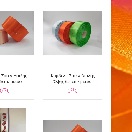
 Σατέν Διπλής
Κορδέλα Σατέν Διπλής
5cm/ μέτρο
Όψης 6.5 cm/ μέτρο
0
€
0
€
70
95