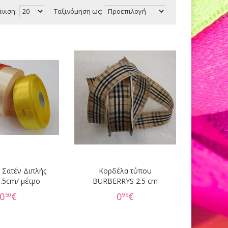
νιση:
Ταξινόμηση ως:
 Σατέν Διπλής
Κορδέλα τύπου
.5cm/ μέτρο
BURBERRYS 2.5 cm
0
€
0
€
50
95