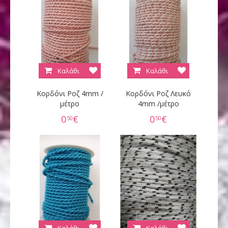
Καλάθι
Καλάθι
Κορδόνι Ροζ 4mm /
Κορδόνι Ροζ Λευκό
μέτρο
4mm /μέτρο
0
€
0
€
50
50