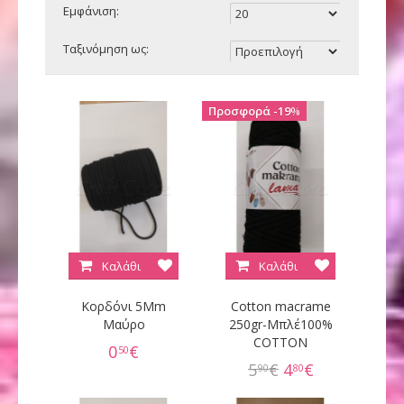
Εμφάνιση:
Ταξινόμηση ως:
19
%
Καλάθι
Καλάθι
Κορδόνι 5Mm
Cotton macrame
Μαύρο
250gr-Mπλέ100%
COTTON
0
€
50
5
€
4
€
90
80