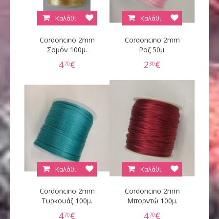
Καλάθι
Καλάθι
Cordoncino 2mm
Cordoncino 2mm
Σομόν 100μ.
Ροζ 50μ.
4
€
2
€
70
30
Καλάθι
Καλάθι
Cordoncino 2mm
Cordoncino 2mm
Τυρκουάζ 100μ.
Μπορντώ 100μ.
4
€
4
€
70
70