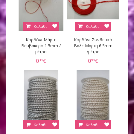
Καλάθι
Καλάθι
Κορδόνι Μάρτη
Κορδόνι Συνθετικό
Βαμβακερό 1.5mm /
Βάλε Μάρτη 6.5mm
μέτρο
/μέτρο
0
€
0
€
30
90
Καλάθι
Καλάθι