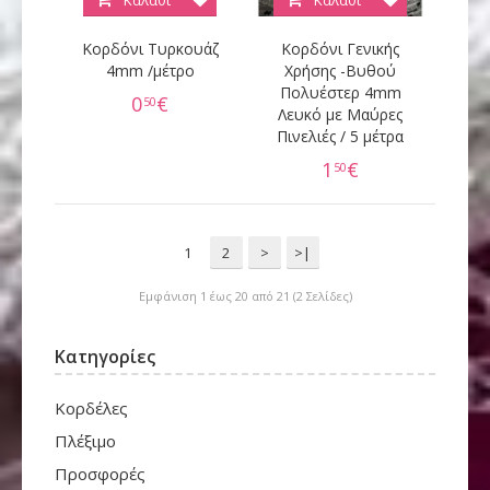
Καλάθι
Καλάθι
Κορδόνι Τυρκουάζ
Κορδόνι Γενικής
4mm /μέτρο
Χρήσης -Βυθού
Πολυέστερ 4mm
0
€
50
Λευκό με Μαύρες
Πινελιές / 5 μέτρα
1
€
50
1
2
>
>|
Εμφάνιση 1 έως 20 από 21 (2 Σελίδες)
Κατηγορίες
Κορδέλες
Πλέξιμο
Προσφορές