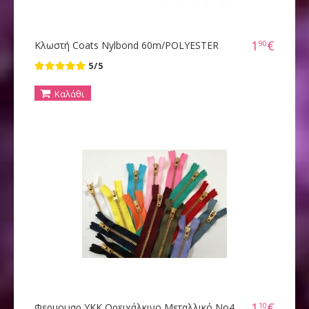
1
€
90
Κλωστή Coats Nylbond 60m/POLYESTER
5/5
Καλάθι
1
€
10
Φερμουαρ YKK Ορειχάλκινο Μεταλλικό Νο4