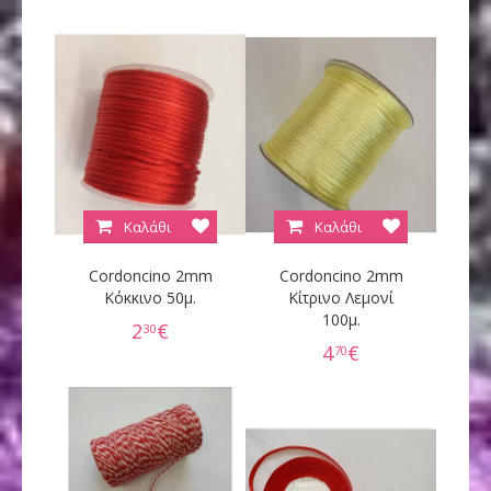
Καλάθι
Καλάθι
Cordoncino 2mm
Cordoncino 2mm
Κόκκινο 50μ.
Κίτρινο Λεμονί
100μ.
2
€
30
4
€
70