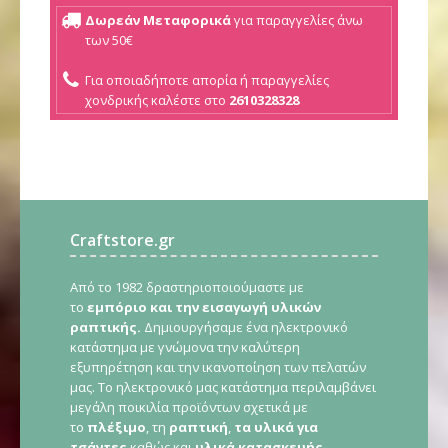
Δωρεάν Μεταφορικά
για παραγγελίες άνω
των 50€
Για οποιαδήποτε απορία ή παραγγελίες
χονδρικής καλέστε στο
2610328328
Craftstore.gr
Από το 1982 δραστηριοποιούμαστε με
το
εμπόριο και την εισαγωγή υλικών
ραπτικής.
Δημιουργήσαμε ένα ηλεκτρονικό
κατάστημα με γνώμονα την καλύτερη
εξυπηρέτηση και την ικανοποίηση των πελατών
μας. Το ηλεκτρονικό μας κατάστημα περιλαμβάνει
μεγάλη ποικιλία προϊόντων σχετικά με
το
πλέξιμο
, τη
ραπτική
,
τα υλικά για
τσάντες
καθώς και
υλικά κατασκευής