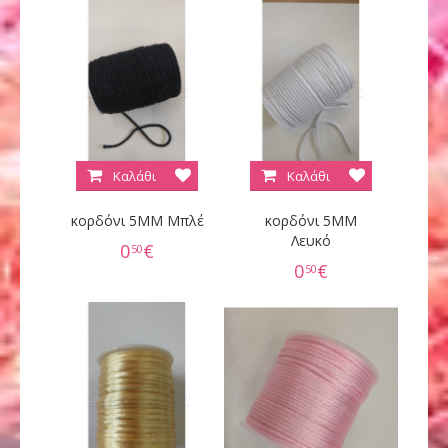
Καλάθι
Καλάθι
κορδόνι 5ΜM Mπλέ
κορδόνι 5ΜΜ
Λευκό
0
€
50
0
€
50