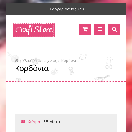
Ο Λογαριασμός μου
Υλικά Χειροτεχνίας
Κορδόνια
Κορδόνια
Πλέγμα
Λίστα