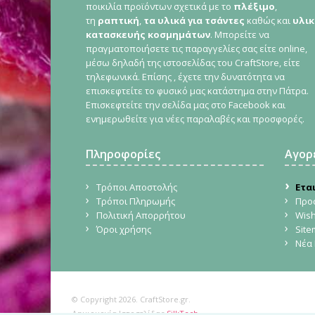
ποικιλία προϊόντων σχετικά με το
πλέξιμο
,
τη
ραπτική
,
τα υλικά για τσάντες
καθώς και
υλικ
κατασκευής κοσμημάτων
. Μπορείτε να
πραγματοποιήσετε τις παραγγελίες σας είτε online,
μέσω δηλαδή της ιστοσελίδας του CraftStore, είτε
τηλεφωνικά. Επίσης , έχετε την δυνατότητα να
επισκεφτείτε το φυσικό μας κατάστημα στην Πάτρα.
Επισκεφτείτε την σελίδα μας στο Facebook και
ενημερωθείτε για νέες παραλαβές και προσφορές.
Πληροφορίες
Αγορ
Τρόποι Αποστολής
Ετα
Τρόποι Πληρωμής
Προ
Πολιτική Απορρήτου
Wish
Όροι χρήσης
Sit
Νέα 
© Copyright 2026. CraftStore.gr.
Δημιουργία Ιστοσελίδας
SilkTech