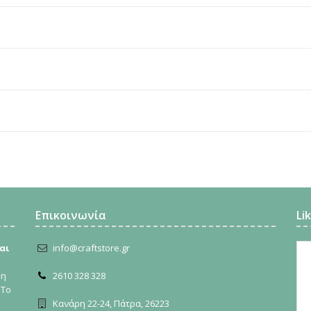
Επικοινωνία
Li
αι
info@craftstore.gr
ρη
2610 328 328
 Το
Κανάρη 22-24, Πάτρα, 26223