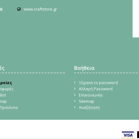
ά
www.craftstore.gr
ές
Βοήθεια
ιρείες
Ξέχασα το password
σφορές
Αλλαγή Password
list
Επικοινωνία
emap
Sitemap
Προϊόντα
Αναζήτηση