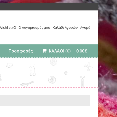
Wishlist (0)
Ο Λογαριασμός μου
Καλάθι Αγορών
Αγορά
0
,
00
€
Προσφορές
ΚΑΛΑΘΙ
(0)