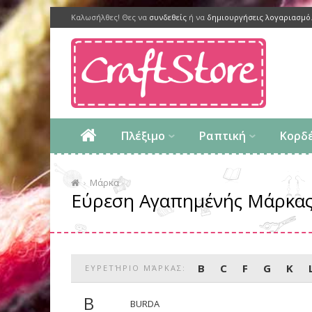
Καλωσήλθες! Θες να
συνδεθείς
ή να
δημιουργήσεις λογαριασμό
Πλέξιμο
Ραπτική
Κορδ
Μάρκα
Εύρεση Αγαπημένής Μάρκα
B
C
F
G
K
ΕΥΡΕΤΉΡΙΟ ΜΆΡΚΑΣ:
B
BURDA