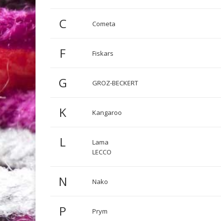
C
Cometa
F
Fiskars
G
GROZ-BECKERT
K
Kangaroo
L
Lama
LECCO
N
Nako
P
Prym