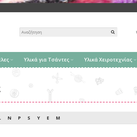
.
έλες
Υλικά για Τσάντες
Υλικά Χειροτεχνίας
ς
L
N
P
S
Y
Ε
Μ