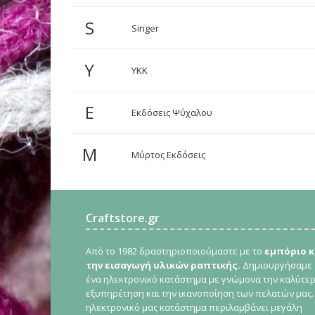
S
Singer
Y
YKK
Ε
Εκδόσεις Ψύχαλου
Μ
Μύρτος Εκδόσεις
Craftstore.gr
Από το 1982 δραστηριοποιούμαστε με το
εμπόριο κ
την εισαγωγή υλικών ραπτικής.
Δημιουργήσαμε
ένα ηλεκτρονικό κατάστημα με γνώμονα την καλύτε
εξυπηρέτηση και την ικανοποίηση των πελατών μας.
ηλεκτρονικό μας κατάστημα περιλαμβάνει μεγάλη