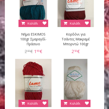
Καλάθι
Καλάθι
Νήμα ESKIMOS
Κορδόνι για
100gr Σμαραγδί-
Τσάντες Μακραμέ
Πράσινο
Μπορντώ 100gr
2
€
1
€
2
€
50
90
50
Καλάθι
Καλάθι