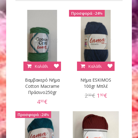
24
%
Καλάθι
Καλάθι
Βαμβακερό Νήμα
Νήμα ESKIMOS
Cotton Macrame
100gr Μπλέ
Πράσινο250gr
2
€
1
€
50
90
4
€
90
24
%