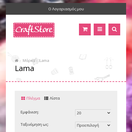
Ο Λογαριασμός μου
Μάρκα
Lama
Lama
Πλέγμα
Λίστα
Εμφάνιση:
Ταξινόμηση ως: