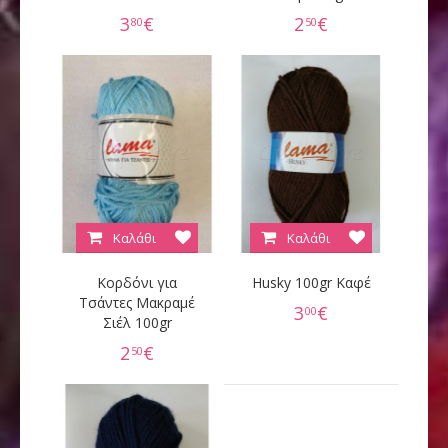
3
€
2
€
80
50
Καλάθι
Καλάθι
Κορδόνι για
Husky 100gr Καφέ
Τσάντες Μακραμέ
3
€
00
Σιέλ 100gr
2
€
50