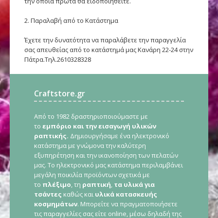
την οποία πρώτα θα ειδοποιηθείτε.
2. Παραλαβή από το Κατάστημα
Έχετε την δυνατότητα να παραλάβετε την παραγγελία
σας απευθείας από το κατάστημά μας Κανάρη 22-24 στην
Πάτρα.Τηλ.2610328328
Craftstore.gr
Από το 1982 δραστηριοποιούμαστε με
το
εμπόριο και την εισαγωγή υλικών
ραπτικής.
Δημιουργήσαμε ένα ηλεκτρονικό
κατάστημα με γνώμονα την καλύτερη
εξυπηρέτηση και την ικανοποίηση των πελατών
μας. Το ηλεκτρονικό μας κατάστημα περιλαμβάνει
μεγάλη ποικιλία προϊόντων σχετικά με
το
πλέξιμο
, τη
ραπτική
,
τα υλικά για
τσάντες
καθώς και
υλικά κατασκευής
κοσμημάτων
. Μπορείτε να πραγματοποιήσετε
τις παραγγελίες σας είτε online, μέσω δηλαδή της