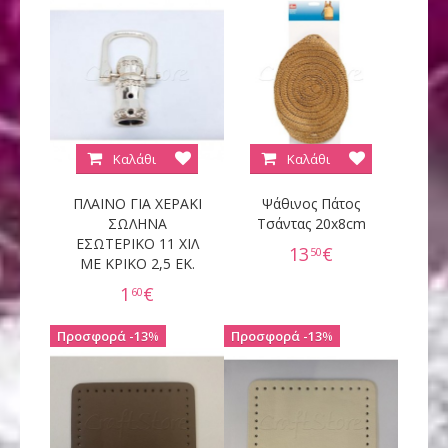
Καλάθι
Καλάθι
ΠΛΑΙΝΟ ΓΙΑ ΧΕΡΑΚΙ
Ψάθινος Πάτος
ΣΩΛΗΝΑ
Τσάντας 20x8cm
ΕΣΩΤΕΡΙΚΟ 11 ΧΙΛ
13
€
50
ΜΕ ΚΡΙΚΟ 2,5 ΕΚ.
1
€
60
13
%
13
%