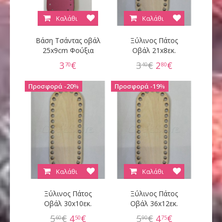
Καλάθι
Καλάθι
Βάση Τσάντας οβάλ
Ξύλινος Πάτος
25x9cm Φούξια
Οβάλ 21x8εκ.
3
€
3
€
2
€
70
40
80
20
%
19
%
Καλάθι
Καλάθι
Ξύλινος Πάτος
Ξύλινος Πάτος
Οβάλ 30x10εκ.
Οβάλ 36x12εκ.
5
€
4
€
5
€
4
€
60
50
90
75