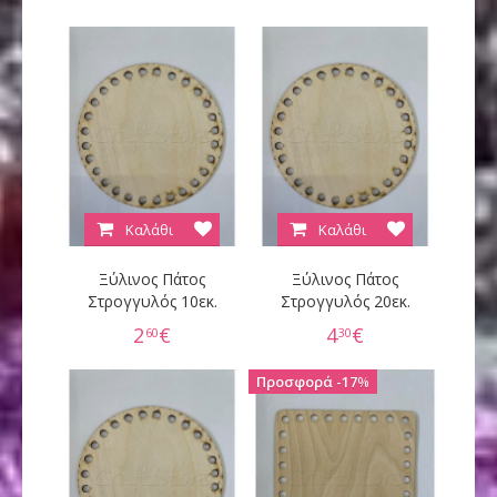
Καλάθι
Καλάθι
Ξύλινος Πάτος
Ξύλινος Πάτος
Στρογγυλός 10εκ.
Στρογγυλός 20εκ.
2
€
4
€
60
30
17
%