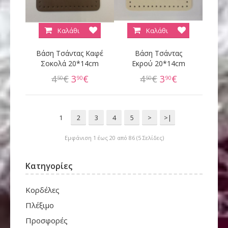
Καλάθι
Καλάθι
Βάση Τσάντας Καφέ
Βάση Τσάντας
Σοκολά 20*14cm
Εκρού 20*14cm
4
€
3
€
4
€
3
€
50
90
50
90
1
2
3
4
5
>
>|
Εμφάνιση 1 έως 20 από 86 (5 Σελίδες)
Κατηγορίες
Κορδέλες
Πλέξιμο
Προσφορές