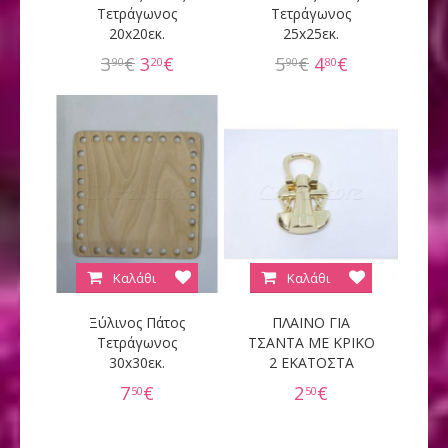
Τετράγωνος
Τετράγωνος
20x20εκ.
25x25εκ.
3
€
3
€
5
€
4
€
90
20
90
80
Καλάθι
Καλάθι
Ξύλινος Πάτος
ΠΛΑΙΝΟ ΓΙΑ
Τετράγωνος
ΤΣΑΝΤΑ ΜΕ ΚΡΙΚΟ
30x30εκ.
2 ΕΚΑΤΟΣΤΑ
7
€
2
€
50
50