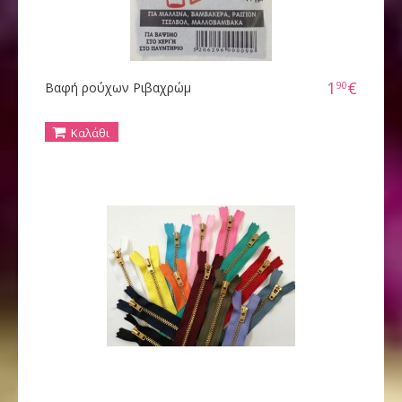
1
€
90
Βαφή ρούχων Ριβαχρώμ
Καλάθι