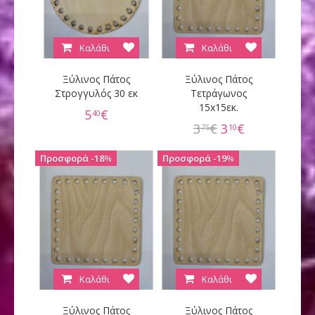
Καλάθι
Καλάθι
Ξύλινος Πάτος
Ξύλινος Πάτος
Στρογγυλός 30 εκ
Τετράγωνος
15x15εκ.
5
€
40
3
€
3
€
75
10
18
%
19
%
Καλάθι
Καλάθι
Ξύλινος Πάτος
Ξύλινος Πάτος