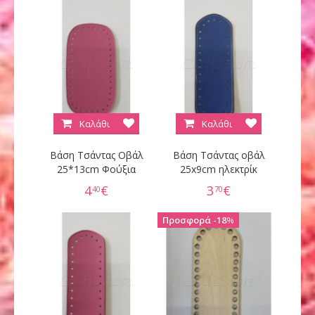
Καλάθι
Καλάθι
Βάση Τσάντας Οβάλ
Βάση Τσάντας οβάλ
25*13cm Φούξια
25x9cm ηλεκτρίκ
4
€
3
€
40
70
18
%