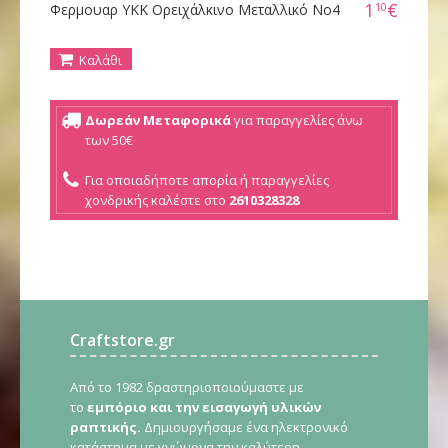
1
€
10
Φερμουαρ YKK Ορειχάλκινο Μεταλλικό Νο4
Καλάθι
Δωρεάν Μεταφορικά
για παραγγελίες άνω
των 50€
Για οποιαδήποτε απορία ή παραγγελίες
χονδρικής καλέστε στο
2610328328
Craftstore.gr
Από το 1982 δραστηριοποιούμαστε με
το
εμπόριο και την εισαγωγή υλικών
ραπτικής.
Δημιουργήσαμε ένα ηλεκτρονικό
κατάστημα με γνώμονα την καλύτερη