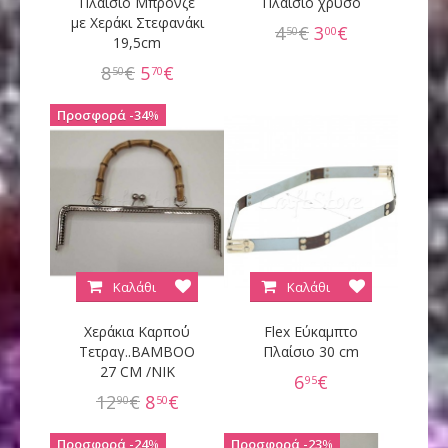
Πλαίσιο Μπρονζέ
Πλαίσιο χρυσό
με Χεράκι Στεφανάκι
4
€
3
€
50
00
19,5cm
8
€
5
€
50
70
34
%
Καλάθι
Καλάθι
Χεράκια Καρπο΄ύ
Flex Εύκαμπτο
Τετραγ..ΒΑΜΒΟΟ
Πλαίσιο 30 cm
27 CM /NIK
6
€
95
12
€
8
€
90
50
24
%
23
%