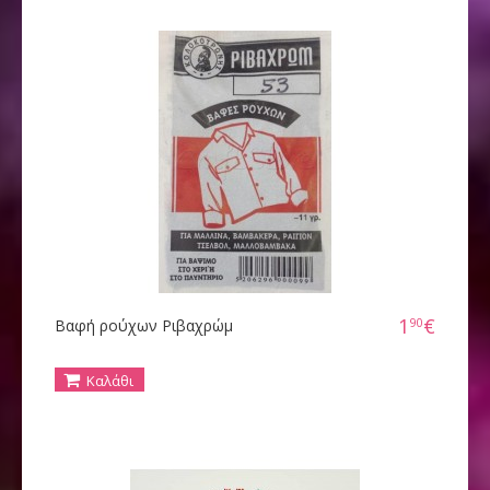
1
€
90
Βαφή ρούχων Ριβαχρώμ
Καλάθι