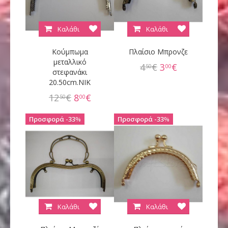
Καλάθι
Καλάθι
Κούμπωμα
Πλαίσιο Μπρονζε
μεταλλικό
4
€
3
€
50
00
στεφανάκι
20.50cm.ΝΙΚ
12
€
8
€
50
00
33
%
33
%
Καλάθι
Καλάθι