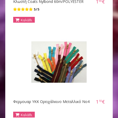
1
€
90
Κλωστή Coats Nylbond 60m/POLYESTER
5/5
Καλάθι
1
€
10
Φερμουαρ YKK Ορειχάλκινο Μεταλλικό Νο4
Καλάθι