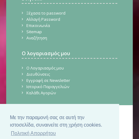
Ξέχασα το password
Αλλαγή Password
Επικοινωνία
Sitemap
Αναζήτηση
Ο λογαριασμός μου
Ο Λογαριασμός μου
Διευθύνσεις
Εγγραφή σε Newsletter
Ιστορικό Παραγγελιών
Καλάθι Αγορών
Με την παραμονή σας σε αυτή την
© Copyright 2026. CraftStore.gr.
Δημιουργία Ιστοσελίδας
SilkTech
ιστοσελίδα, συναινείτε στη χρήση cookies.
Πολιτική Απορρήτου