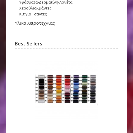
Υφάσματα-Δερματίνη-Λονέτα
Χερούλια-ιμάντες
Κιτ για Τσάντες
Υλικά Χειροτεχνίας
Best Sellers