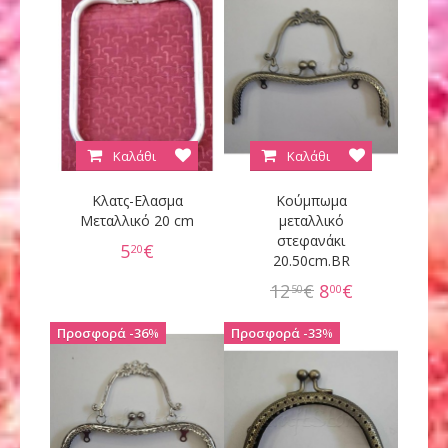
Καλάθι
Καλάθι
Κλατς-Ελασμα
Κούμπωμα
Μεταλλικό 20 cm
μεταλλικό
στεφανάκι
5
€
20
20.50cm.BR
12
€
8
€
50
00
36
%
33
%