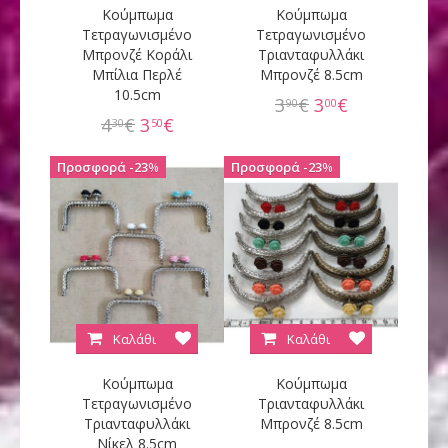
Κούμπωμα
Κούμπωμα
Τετραγωνισμένο
Τετραγωνισμένο
Μπρονζέ Κοράλι
Τριανταφυλλάκι
Μπίλια Περλέ
Μπρονζέ 8.5cm
10.5cm
3
€
3
€
90
00
4
€
3
€
30
50
23
%
23
%
Καλάθι
Καλάθι
Κούμπωμα
Κούμπωμα
Τετραγωνισμένο
Τριανταφυλλάκι
Τριανταφυλλάκι
Μπρονζέ 8.5cm
Νίκελ 8.5cm