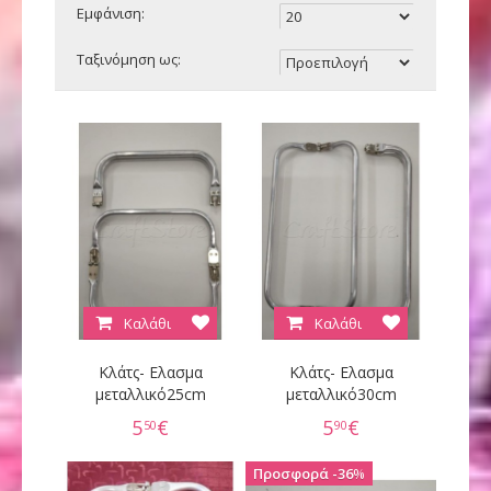
Εμφάνιση:
Ταξινόμηση ως:
Καλάθι
Καλάθι
Κλάτς- Ελασμα
Κλάτς- Ελασμα
μεταλλικό25cm
μεταλλικό30cm
5
€
5
€
50
90
36
%