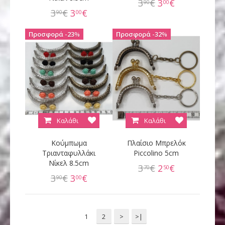
3
€
3
€
90
00
3
€
3
€
90
00
23
%
32
%
Καλάθι
Καλάθι
Κούμπωμα
Πλαίσιο Μπρελόκ
Τριανταφυλλάκι
Piccolino 5cm
Νίκελ 8.5cm
3
€
2
€
70
50
3
€
3
€
90
00
1
2
>
>|