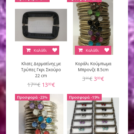
Καλάθι
Καλάθι
Κλατς Δερματίνης με
Κοράλι Κούμπωμα
Τρύπες Γκρι Σκούρο
Μπρονζε 8.5cm
22 cm
3
€
3
€
90
00
17
€
13
€
00
00
23
%
19
%