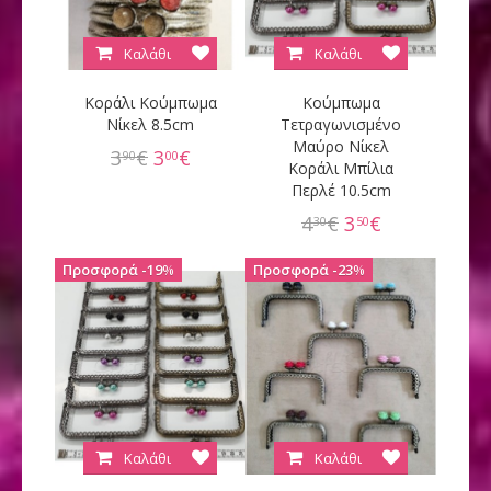
Καλάθι
Καλάθι
Κοράλι Κούμπωμα
Κούμπωμα
Νίκελ 8.5cm
Τετραγωνισμένo
Μαύρο Νίκελ
3
€
3
€
90
00
Κοράλι Μπίλια
Περλέ 10.5cm
4
€
3
€
30
50
19
%
23
%
Καλάθι
Καλάθι