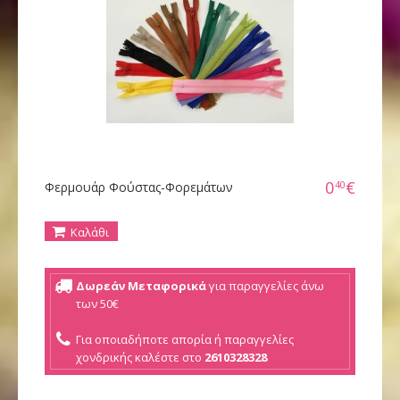
0
€
40
Φερμουάρ Φούστας-Φορεμάτων
Καλάθι
Δωρεάν Μεταφορικά
για παραγγελίες άνω
των 50€
Για οποιαδήποτε απορία ή παραγγελίες
χονδρικής καλέστε στο
2610328328