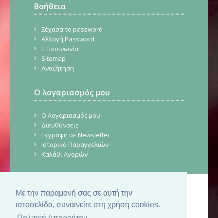
Βοήθεια
Ξέχασα το password
Αλλαγή Password
Επικοινωνία
Sitemap
Αναζήτηση
Ο λογαριασμός μου
Ο Λογαριασμός μου
Διευθύνσεις
Εγγραφή σε Newsletter
Ιστορικό Παραγγελιών
Καλάθι Αγορών
Με την παραμονή σας σε αυτή την
© Copyright 2026. CraftStore.gr.
Δημιουργία Ιστοσελίδας
SilkTech
ιστοσελίδα, συναινείτε στη χρήση cookies.
Πολιτική Απορρήτου