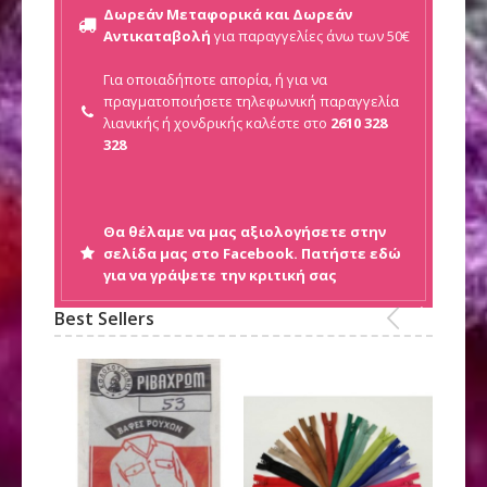
Δωρεάν Μεταφορικά και Δωρεάν
Αντικαταβολή
για παραγγελίες άνω των 50€
Για οποιαδήποτε απορία, ή για να
πραγματοποιήσετε τηλεφωνική παραγγελία
λιανικής ή
χονδρικής καλέστε στο
2610 328
328
Θα θέλαμε να μας αξιολογήσετε στην
σελίδα μας στο Facebook. Πατήστε εδώ
για να γράψετε την κριτική σας
Best Sellers