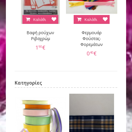
Καλάθι
Καλάθι
Βαφή ρούχων
Φερμουάρ
Κ
Ριβαχρώμ
Φούστας-
Φορεμάτων
60
1
€
90
0
€
40
Κατηγορίες