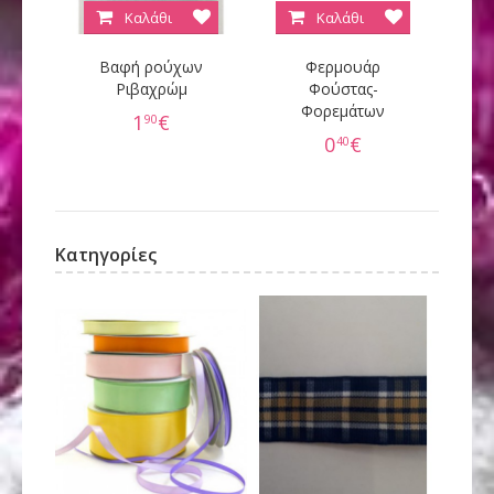
Καλάθι
Καλάθι
Βαφή ρούχων
Φερμουάρ
Κ
Ριβαχρώμ
Φούστας-
Φορεμάτων
60
1
€
90
0
€
40
Κατηγορίες