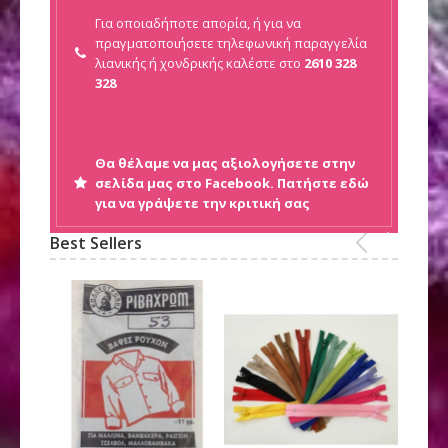
Για οποιαδήποτε απορία, ή για να
πραγματοποιήσετε τηλεφωνική παραγγελία
λιανικής ή
χονδρικής καλέστε στο
2610 328
328
Θα θέλαμε να μας αξιολογήσετε στην
σελίδα μας στο Facebook. Πατήστε εδώ
για να γράψετε την κριτική σας
Best Sellers