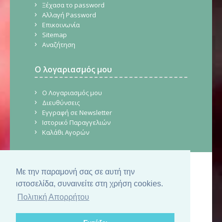
Ξέχασα το password
Αλλαγή Password
Επικοινωνία
Sitemap
Αναζήτηση
Ο λογαριασμός μου
Ο Λογαριασμός μου
Διευθύνσεις
Εγγραφή σε Newsletter
Ιστορικό Παραγγελιών
Καλάθι Αγορών
Με την παραμονή σας σε αυτή την
© Copyright 2026. CraftStore.gr.
Δημιουργία Ιστοσελίδας
SilkTech
ιστοσελίδα, συναινείτε στη χρήση cookies.
Πολιτική Απορρήτου