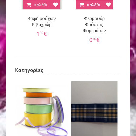
Καλάθι
Καλάθι
Βαφή ρούχων
Φερμουάρ
Κ
Ριβαχρώμ
Φούστας-
Φορεμάτων
60
1
€
90
0
€
40
Κατηγορίες