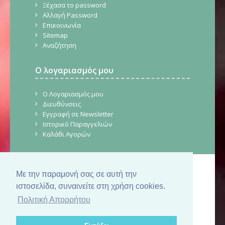
Ξέχασα το password
Αλλαγή Password
Επικοινωνία
Sitemap
Αναζήτηση
Ο λογαριασμός μου
Ο Λογαριασμός μου
Διευθύνσεις
Εγγραφή σε Newsletter
Ιστορικό Παραγγελιών
Καλάθι Αγορών
Με την παραμονή σας σε αυτή την
© Copyright 2026. CraftStore.gr.
Δημιουργία Ιστοσελίδας
SilkTech
ιστοσελίδα, συναινείτε στη χρήση cookies.
Πολιτική Απορρήτου