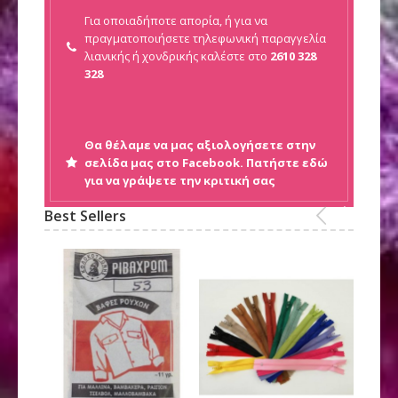
Για οποιαδήποτε απορία, ή για να
πραγματοποιήσετε τηλεφωνική παραγγελία
λιανικής ή
χονδρικής καλέστε στο
2610 328
328
Θα θέλαμε να μας αξιολογήσετε στην
σελίδα μας στο Facebook. Πατήστε εδώ
για να γράψετε την κριτική σας
Best Sellers