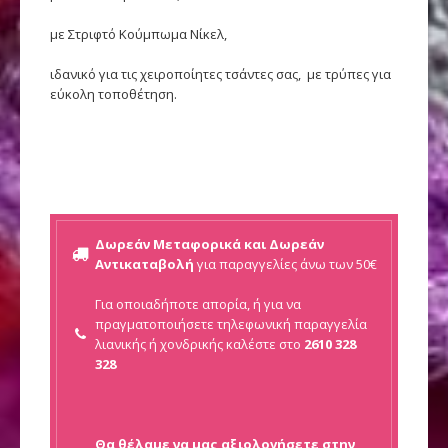
με Στριφτό Κούμπωμα Νίκελ,
ιδανικό για τις χειροποίητες τσάντες σας, με τρύπες για
εύκολη τοποθέτηση.
Δωρεάν Μεταφορικά και Δωρεάν
Αντικαταβολή
για παραγγελίες άνω των 50€
Για οποιαδήποτε απορία, ή για να
πραγματοποιήσετε τηλεφωνική παραγγελία
λιανικής ή
χονδρικής καλέστε στο
2610 328
328
Θα θέλαμε να μας αξιολογήσετε στην