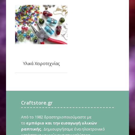
Υλικά Χειροτεχνίας
Craftstore.gr
Από το 1982 δραστηριοποιούμαστε με
το
εμπόριο και την εισαγωγή υλικών
ραπτικής.
Δημιουργήσαμε ένα ηλεκτρονικό