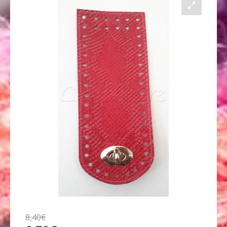
8
,
40
€