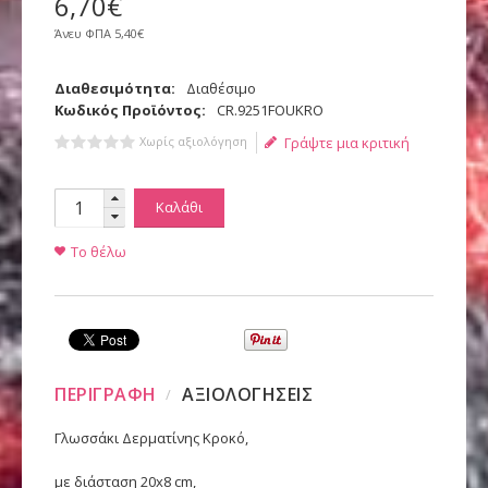
6
,
70
€
Άνευ ΦΠΑ
5,40€
Διαθεσιμότητα:
Διαθέσιμο
Κωδικός Προϊόντος:
CR.9251FOUKRO
Χωρίς αξιολόγηση
Γράψτε μια κριτική
Καλάθι
Το θέλω
ΠΕΡΙΓΡΑΦΗ
ΑΞΙΟΛΟΓΗΣΕΙΣ
Γλωσσάκι Δερματίνης Κροκό,
με διάσταση 20x8 cm,