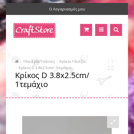
Ο Λογαριασμός μου
Υλικά για Τσάντες
Κρίκοι-Γάντζοι
Κρίκος D 3.8x2.5cm/ 1τεμάχιο
Κρίκος D 3.8x2.5cm/
1τεμάχιο