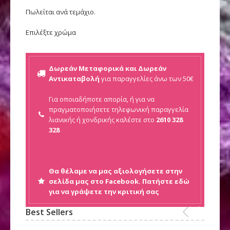
Πωλείται ανά τεμάχιο.
Επιλέξτε χρώμα
Δωρεάν Μεταφορικά και Δωρεάν
Αντικαταβολή
για παραγγελίες άνω των 50€
Για οποιαδήποτε απορία, ή για να
πραγματοποιήσετε τηλεφωνική παραγγελία
λιανικής ή
χονδρικής καλέστε στο
2610 328
328
Θα θέλαμε να μας αξιολογήσετε στην
σελίδα μας στο Facebook. Πατήστε εδώ
για να γράψετε την κριτική σας
Best Sellers