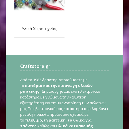
Υλικά Χειροτεχνίας
Craftstore.gr
Από το 1982 δραστηριοποιούμαστε με
το
εμπόριο και την εισαγωγή υλικών
ραπτικής.
Δημιουργήσαμε ένα ηλεκτρονικό
κατάστημα με γνώμονα την καλύτερη
εξυπηρέτηση και την ικανοποίηση των πελατών
μας. Το ηλεκτρονικό μας κατάστημα περιλαμβάνει
μεγάλη ποικιλία προϊόντων σχετικά με
το
πλέξιμο
, τη
ραπτική
,
τα υλικά για
τσάντες
καθώς και
υλικά κατασκευής