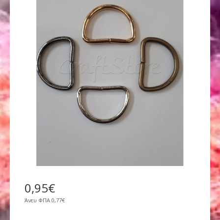
0
,
95
€
Άνευ ΦΠΑ
0,77€