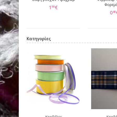
Φορεμ
1
€
90
0
40
Κατηγορίες
Κορδέλες
Κορδέ