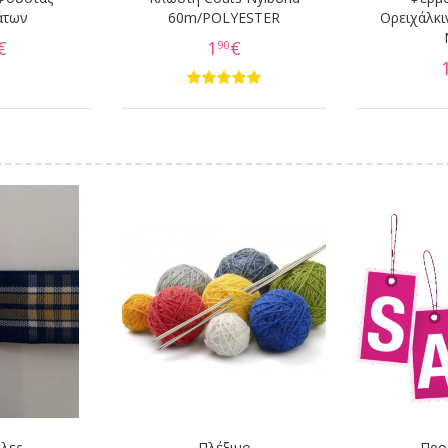
άτων
60m/POLYESTER
Ορειχάλκι
€
1
€
90
λες
Πλέξιμο
Προ