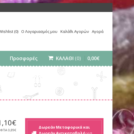
Wishlist (0)
Ο Λογαριασμός μου
Καλάθι Αγορών
Αγορά
0
,
00
€
Προσφορές
ΚΑΛΑΘΙ
(0)
1
,
10
€
Δωρεάν Μεταφορικά και
 ΦΠΑ
0,89€
Δωρεάν Αντικαταβολή
για