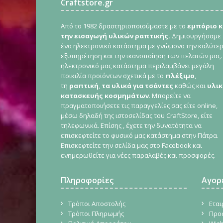
Craftstore.gr
Από το 1982 δραστηριοποιούμαστε με το
εμπόριο κ
την εισαγωγή υλικών ραπτικής.
Δημιουργήσαμε
ένα ηλεκτρονικό κατάστημα με γνώμονα την καλύτε
εξυπηρέτηση και την ικανοποίηση των πελατών μας.
ηλεκτρονικό μας κατάστημα περιλαμβάνει μεγάλη
ποικιλία προϊόντων σχετικά με το
πλέξιμο
,
τη
ραπτική
,
τα υλικά για τσάντες
καθώς και
υλικ
κατασκευής κοσμημάτων
. Μπορείτε να
πραγματοποιήσετε τις παραγγελίες σας είτε online,
μέσω δηλαδή της ιστοσελίδας του CraftStore, είτε
τηλεφωνικά. Επίσης , έχετε την δυνατότητα να
επισκεφτείτε το φυσικό μας κατάστημα στην Πάτρα.
Επισκεφτείτε την σελίδα μας στο Facebook και
ενημερωθείτε για νέες παραλαβές και προσφορές.
Πληροφορίες
Αγορ
Τρόποι Αποστολής
Εται
Τρόποι Πληρωμής
Προ