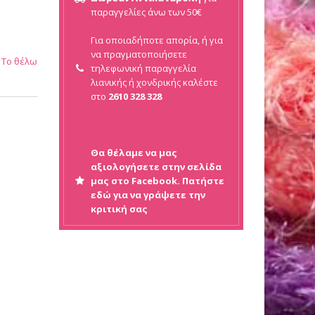
παραγγελίες άνω των 50€
Για οποιαδήποτε απορία, ή για
να πραγματοποιήσετε
Το θέλω
τηλεφωνική παραγγελία
λιανικής ή
χονδρικής καλέστε
στο
2610 328 328
Θα θέλαμε να μας
αξιολογήσετε στην σελίδα
μας στο Facebook. Πατήστε
εδώ για να γράψετε την
κριτική σας