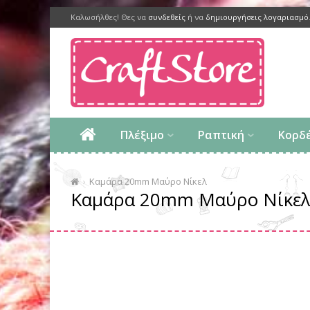
Καλωσήλθες! Θες να
συνδεθείς
ή να
δημιουργήσεις λογαριασμό
Πλέξιμο
Ραπτική
Κορδ
Καμάρα 20mm Μαύρο Νίκελ
Καμάρα 20mm Μαύρο Νίκε