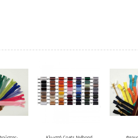
Φούστας-
Κλωστή Coats Nylbond
Φερμ