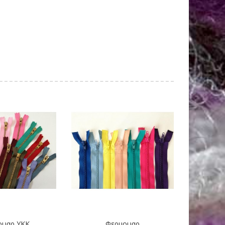
ουαρ YKK
Φερμουαρ