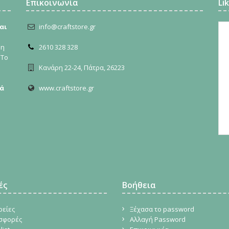
Επικοινωνία
Li
αι
info@craftstore.gr
ρη
2610 328 328
 Το
Κανάρη 22-24, Πάτρα, 26223
ά
www.craftstore.gr
ές
Βοήθεια
ρείες
Ξέχασα το password
σφορές
Αλλαγή Password