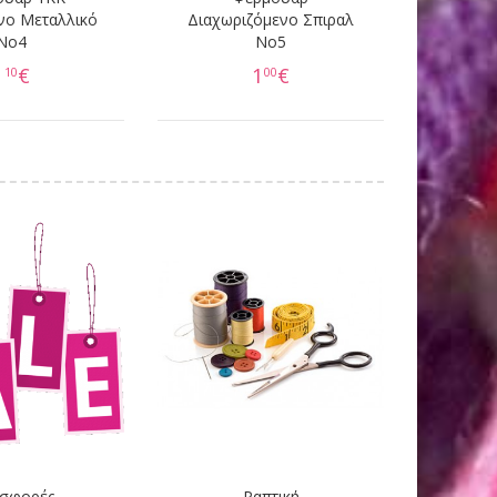
νο Μεταλλικό
Διαχωριζόμενο Σπιραλ
Νο4
No5
1
€
1
€
10
00
σφορές
Ραπτική