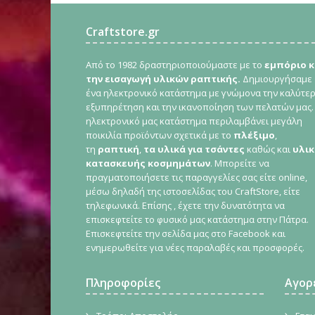
Craftstore.gr
Από το 1982 δραστηριοποιούμαστε με το
εμπόριο κ
την εισαγωγή υλικών ραπτικής.
Δημιουργήσαμε
ένα ηλεκτρονικό κατάστημα με γνώμονα την καλύτε
εξυπηρέτηση και την ικανοποίηση των πελατών μας.
ηλεκτρονικό μας κατάστημα περιλαμβάνει μεγάλη
ποικιλία προϊόντων σχετικά με το
πλέξιμο
,
τη
ραπτική
,
τα υλικά για τσάντες
καθώς και
υλικ
κατασκευής κοσμημάτων
. Μπορείτε να
πραγματοποιήσετε τις παραγγελίες σας είτε online,
μέσω δηλαδή της ιστοσελίδας του CraftStore, είτε
τηλεφωνικά. Επίσης , έχετε την δυνατότητα να
επισκεφτείτε το φυσικό μας κατάστημα στην Πάτρα.
Επισκεφτείτε την σελίδα μας στο Facebook και
ενημερωθείτε για νέες παραλαβές και προσφορές.
Πληροφορίες
Αγορ