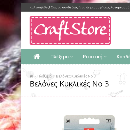
Καλωσήλθες! Θες να
συνδεθείς
ή να
δημιουργήσεις λογαριασμό
Πλέξιμο
Ραπτική
Κορδ
Πλέξιμο
Βελόνες Κυκλικές Νο 3
Βελόνες Κυκλικές Νο 3