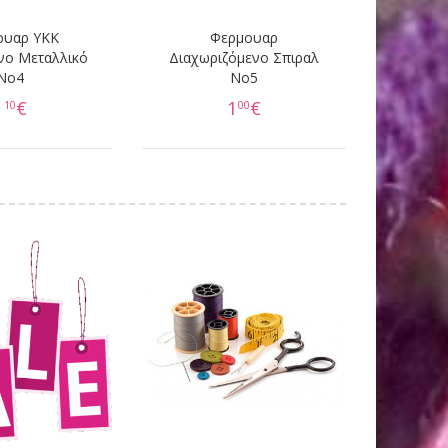
ουαρ YKK
Φερμουαρ
νο Μεταλλικό
Διαχωριζόμενο Σπιραλ
Νο4
No5
1
€
1
€
10
00