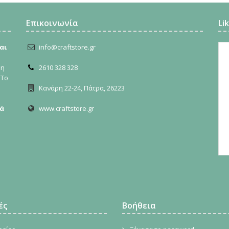
Επικοινωνία
Li
αι
info@craftstore.gr
ρη
2610 328 328
 Το
Κανάρη 22-24, Πάτρα, 26223
ά
www.craftstore.gr
ές
Βοήθεια