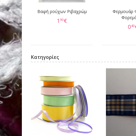
Βαφή ρούχων Ριβαχρώμ
Φερμουάρ 
Φορεμ
1
€
90
0
40
Κατηγορίες