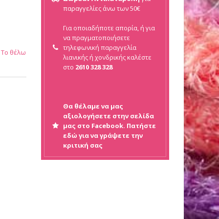
παραγγελίες άνω των 50€
Για οποιαδήποτε απορία, ή για
να πραγματοποιήσετε
τηλεφωνική παραγγελία
Το θέλω
λιανικής ή
χονδρικής καλέστε
στο
2610 328 328
Θα θέλαμε να μας
αξιολογήσετε στην σελίδα
μας στο Facebook. Πατήστε
εδώ για να γράψετε την
κριτική σας