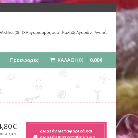
Wishlist (0)
Ο Λογαριασμός μου
Καλάθι Αγορών
Αγορά
0
,
00
€
Προσφορές
ΚΑΛΑΘΙ
(0)
4
,
80
€
Δωρεάν Μεταφορικά και
 ΦΠΑ
3,87€
Δωρεάν Αντικαταβολή
για