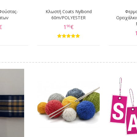
Φούστας-
Κλωστή Coats Nylbond
Φερμ
άτων
60m/POLYESTER
Ορειχάλκι
€
1
€
90