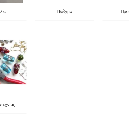
λες
Πλέξιμο
Προ
οτεχνίας