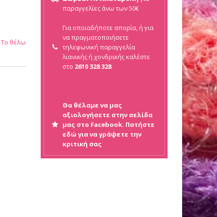
παραγγελίες άνω των 50€
Για οποιαδήποτε απορία, ή για
να πραγματοποιήσετε
Το θέλω
τηλεφωνική παραγγελία
λιανικής ή
χονδρικής καλέστε
στο
2610 328 328
Θα θέλαμε να μας
αξιολογήσετε στην σελίδα
μας στο Facebook. Πατήστε
εδώ για να γράψετε την
κριτική σας