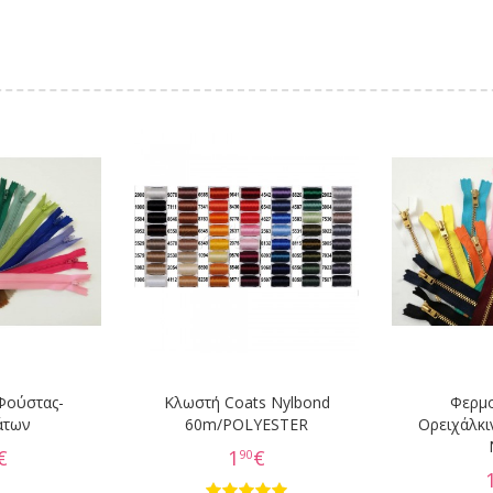
Φούστας-
Κλωστή Coats Nylbond
Φερμ
άτων
60m/POLYESTER
Ορειχάλκι
€
1
€
90