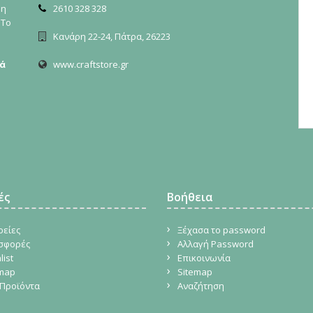
ρη
2610 328 328
 Το
Κανάρη 22-24, Πάτρα, 26223
ά
www.craftstore.gr
ές
Βοήθεια
ρείες
Ξέχασα το password
σφορές
Αλλαγή Password
list
Επικοινωνία
emap
Sitemap
Προϊόντα
Αναζήτηση