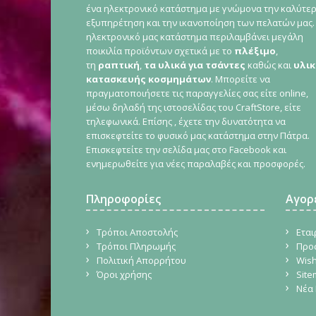
ένα ηλεκτρονικό κατάστημα με γνώμονα την καλύτε
εξυπηρέτηση και την ικανοποίηση των πελατών μας.
ηλεκτρονικό μας κατάστημα περιλαμβάνει μεγάλη
ποικιλία προϊόντων σχετικά με το
πλέξιμο
,
τη
ραπτική
,
τα υλικά για τσάντες
καθώς και
υλικ
κατασκευής κοσμημάτων
. Μπορείτε να
πραγματοποιήσετε τις παραγγελίες σας είτε online,
μέσω δηλαδή της ιστοσελίδας του CraftStore, είτε
τηλεφωνικά. Επίσης , έχετε την δυνατότητα να
επισκεφτείτε το φυσικό μας κατάστημα στην Πάτρα.
Επισκεφτείτε την σελίδα μας στο Facebook και
ενημερωθείτε για νέες παραλαβές και προσφορές.
Πληροφορίες
Αγορ
Τρόποι Αποστολής
Εται
Τρόποι Πληρωμής
Προ
Πολιτική Απορρήτου
Wish
Όροι χρήσης
Sit
Νέα 