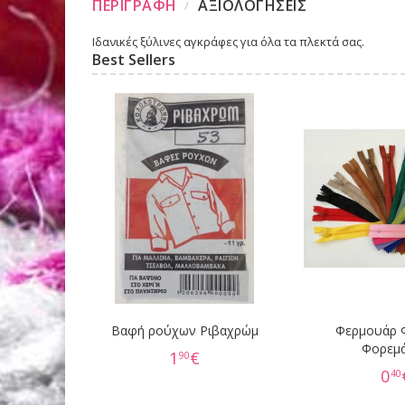
ΠΕΡΙΓΡΑΦΗ
ΑΞΙΟΛΟΓΗΣΕΙΣ
Ιδανικές ξύλινες αγκράφες για όλα τα πλεκτά σας.
Best Sellers
Βαφή ρούχων Ριβαχρώμ
Φερμουάρ 
Φορεμ
1
€
90
0
40