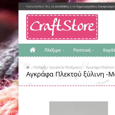
Καλωσήλθες! Θες να
συνδεθείς
ή να
δημιουργήσεις λογαριασμό
Πλέξιμο
Ραπτική
Κορδ
Πλέξιμο
Εργαλεία Πλεξίματος
Αγκράφα Πλεκτού 
Αγκράφα Πλεκτού ξύλινη -Μ