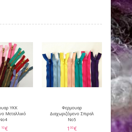
ουαρ YKK
Φερμουαρ
νο Μεταλλικό
Διαχωριζόμενο Σπιραλ
Νο4
No5
1
€
1
€
10
00