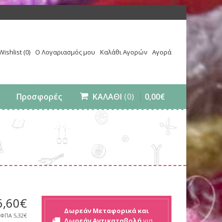
Wishlist (0)
Ο Λογαριασμός μου
Καλάθι Αγορών
Αγορά
0
,
00
€
Προσφορές
ΚΑΛΑΘΙ
(0)
6
,
60
€
Δωρεάν Μεταφορικά και
 ΦΠΑ
5,32€
Δωρεάν Αντικαταβολή
για