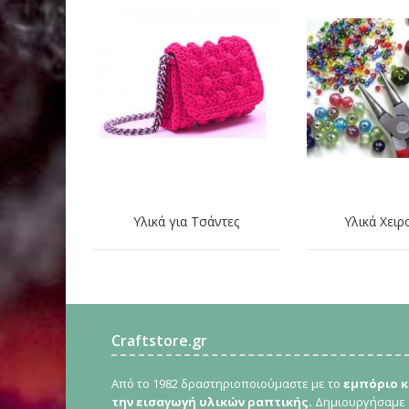
Υλικά για Τσάντες
Υλικά Χειρ
Craftstore.gr
Από το 1982 δραστηριοποιούμαστε με το
εμπόριο κ
την εισαγωγή υλικών ραπτικής.
Δημιουργήσαμε