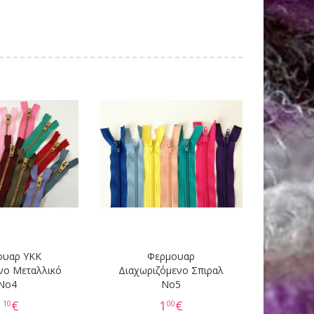
ουαρ YKK
Φερμουαρ
νο Μεταλλικό
Διαχωριζόμενο Σπιραλ
Νο4
No5
1
€
1
€
10
00