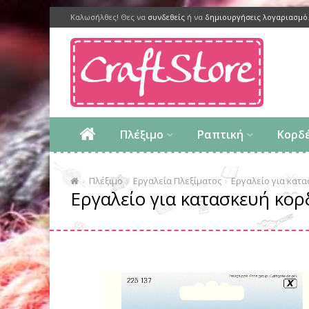
Καλωσήλθες! Θες να
συνδεθείς
ή να
δημιουργήσεις λογαριασμό
Πλέξιμο
Ραπτική
Κορδ
Πλέξιμο
Εργαλεία Πλεξίματος
Εργαλείο για κατ
Εργαλείο για κατασκευή κο