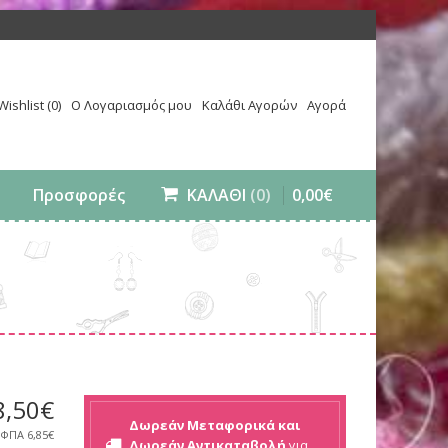
Wishlist (0)
Ο Λογαριασμός μου
Καλάθι Αγορών
Αγορά
0
,
00
€
Προσφορές
ΚΑΛΑΘΙ
(0)
8
,
50
€
Δωρεάν Μεταφορικά και
 ΦΠΑ
6,85€
Δωρεάν Αντικαταβολή
για