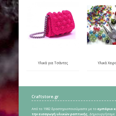
Υλικά για Τσάντες
Υλικά Χειρ
Craftstore.gr
Από το 1982 δραστηριοποιούμαστε με το
εμπόριο κ
την εισαγωγή υλικών ραπτικής.
Δημιουργήσαμε