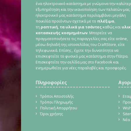
ένα ηλεκτρονικό κατάστημα με γνώμονα την καλύτε
εξυπηρέτηση και την ικανοποίηση των πελατών μας.
ηλεκτρονικό μας κατάστημα περιλαμβάνει μεγάλη
ποικιλία προϊόντων σχετικά με το
πλέξιμο
,
τη
ραπτική
,
τα υλικά για τσάντες
καθώς και
υλικ
κατασκευής κοσμημάτων
. Μπορείτε να
πραγματοποιήσετε τις παραγγελίες σας είτε online,
μέσω δηλαδή της ιστοσελίδας του CraftStore, είτε
τηλεφωνικά. Επίσης , έχετε την δυνατότητα να
επισκεφτείτε το φυσικό μας κατάστημα στην Πάτρα.
Επισκεφτείτε την σελίδα μας στο Facebook και
ενημερωθείτε για νέες παραλαβές και προσφορές.
Πληροφορίες
Αγορ
Τρόποι Αποστολής
Εται
Τρόποι Πληρωμής
Προ
Πολιτική Απορρήτου
Wish
Όροι χρήσης
Sit
Νέα 