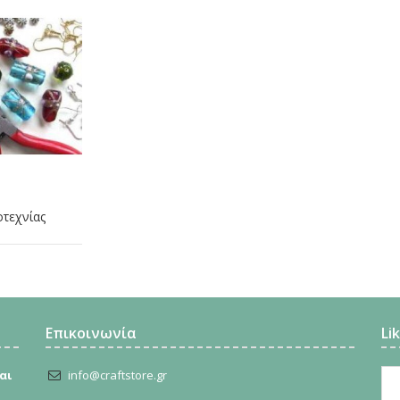
οτεχνίας
Επικοινωνία
Li
αι
info@craftstore.gr