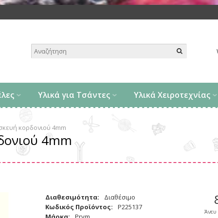
.
έλες
Υλικά για Τσάντες
Υλικά Χειροτεχνίας
ασκευή κορδονιού 4mm
ρδονιού 4mm
Διαθεσιμότητα:
Διαθέσιμο
Κωδικός Προϊόντος:
P225137
Άνευ
Μάρκα:
Prym