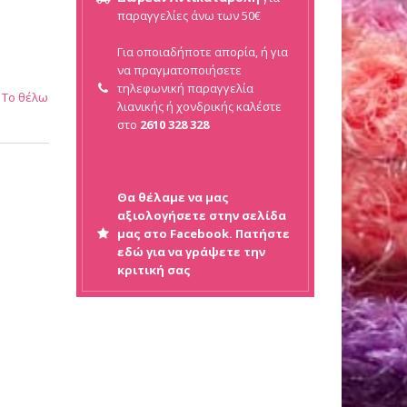
παραγγελίες άνω των 50€
Για οποιαδήποτε απορία, ή για
να πραγματοποιήσετε
τηλεφωνική παραγγελία
Το θέλω
λιανικής ή
χονδρικής καλέστε
στο
2610 328 328
Θα θέλαμε να μας
αξιολογήσετε στην σελίδα
μας στο Facebook. Πατήστε
εδώ για να γράψετε την
κριτική σας