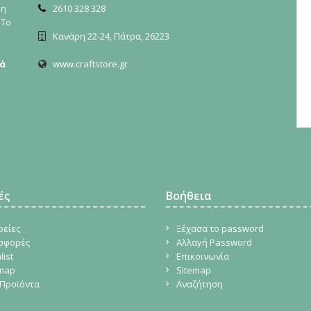
ρη
2610 328 328
 Το
Κανάρη 22-24, Πάτρα, 26223
ά
www.craftstore.gr
ές
Βοήθεια
ρείες
Ξέχασα το password
σφορές
Αλλαγή Password
list
Επικοινωνία
emap
Sitemap
Προϊόντα
Αναζήτηση