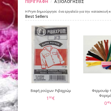
ΠΕΡΙΓΡΑΦΗ
ΑΞΙΟΛΟΓΗΣΕΙΣ
Η Prym δημιούργησε ένα εργαλείο για την κατασκευή κο
Best Sellers
Βαφή ρούχων Ριβαχρώμ
Φερμουάρ 
Φορεμ
1
€
90
0
40