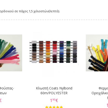
ρδονιού σε πάχος 1,5 χιλιοστών(λεπτό).
Φούστας-
Κλωστή Coats Nylbond
Φερμ
άτων
60m/POLYESTER
Ορειχάλκι
€
1
€
90