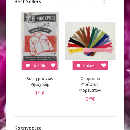
Best Sellers
Καλάθι
Καλάθι
Βαφή ρούχων
Φερμουάρ
Κ
Ριβαχρώμ
Φούστας-
Φορεμάτων
60
1
€
90
0
€
40
Κατηγορίες