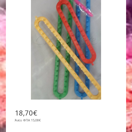
18
,
70
€
Άνευ ΦΠΑ
15,08€