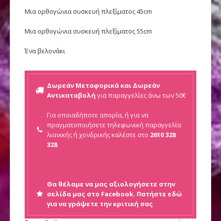
Μια ορθογώνια συσκευή πλεξίματος 45cm
Μια ορθογώνια συσκευή πλεξίματος 55cm
Ένα βελονάκι
Δωρεάν Μεταφορικά και Δωρεάν
Αντικαταβολή
για παραγγελίες άνω των 50€
Για οποιαδήποτε απορία, ή για να
πραγματοποιήσετε τηλεφωνική παραγγελία
λιανικής ή
χονδρικής καλέστε στο
2610 328
328
Θα θέλαμε να μας αξιολογήσετε στην
σελίδα μας στο Facebook. Πατήστε εδώ
για να γράψετε την κριτική σας