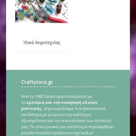
Υλικά Χειροτεχνίας
Craftstore.gr
Από το 1982 δραστηριοποιούμαστε με
το
εμπόριο και την εισαγωγή υλικών
ραπτικής.
Δημιουργήσαμε ένα ηλεκτρονικό
κατάστημα με γνώμονα την καλύτερη
εξυπηρέτηση και την ικανοποίηση των πελατών
μας. Το ηλεκτρονικό μας κατάστημα περιλαμβάνει
μεγάλη ποικιλία προϊόντων σχετικά με