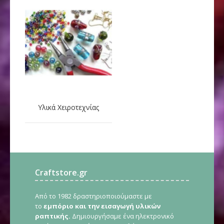
Υλικά Χειροτεχνίας
Craftstore.gr
Από το 1982 δραστηριοποιούμαστε με
το
εμπόριο και την εισαγωγή υλικών
ραπτικής.
Δημιουργήσαμε ένα ηλεκτρονικό