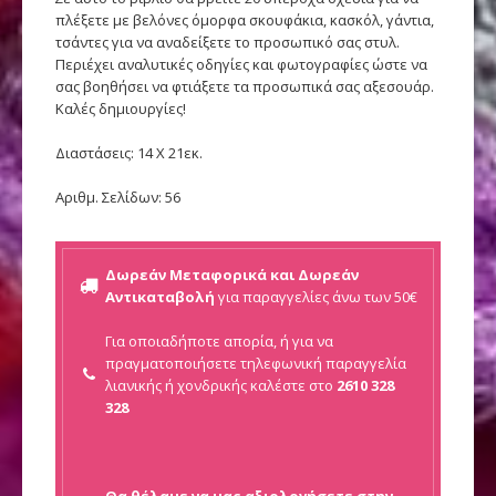
πλέξετε με βελόνες όμορφα σκουφάκια, κασκόλ, γάντια,
τσάντες για να αναδείξετε το προσωπικό σας στυλ.
Περιέχει αναλυτικές οδηγίες και φωτογραφίες ώστε να
σας βοηθήσει να φτιάξετε τα προσωπικά σας αξεσουάρ.
Καλές δημιουργίες!
Διαστάσεις: 14 Χ 21εκ.
Αριθμ. Σελίδων: 56
Δωρεάν Μεταφορικά και Δωρεάν
Αντικαταβολή
για παραγγελίες άνω των 50€
Για οποιαδήποτε απορία, ή για να
πραγματοποιήσετε τηλεφωνική παραγγελία
λιανικής ή
χονδρικής καλέστε στο
2610 328
328