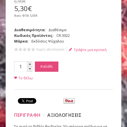
6
,
90
€
5
,
30
€
Άνευ ΦΠΑ
5,00€
Διαθεσιμότητα:
Διαθέσιμο
Κωδικός Προϊόντος:
CR.3022
Μάρκα:
Εκδόσεις Ψύχαλου
Χωρίς αξιολόγηση
Γράψτε μια κριτική
Καλάθι
Το θέλω
ΠΕΡΙΓΡΑΦΗ
ΑΞΙΟΛΟΓΗΣΕΙΣ
Σε αυτό το βιβλίο θα βρείτε 20 υπέροχα σχέδια για να