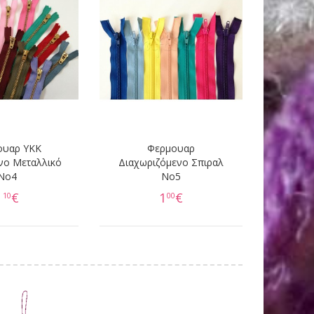
ουαρ YKK
Φερμουαρ
νο Μεταλλικό
Διαχωριζόμενο Σπιραλ
Νο4
No5
1
€
1
€
10
00