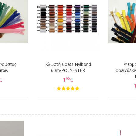
Φούστας-
Κλωστή Coats Nylbond
Φερμ
άτων
60m/POLYESTER
Ορειχάλκι
€
1
€
90