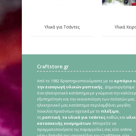
Υλικά για Τσάντες
Υλικά Χειρ
Craftstore.gr
Από το 1982 δραστηριοποιούμαστε με το
εμπόριο κ
την εισαγωγή υλικών ραπτικής.
Δημιουργήσαμε
ένα ηλεκτρονικό κατάστημα με γνώμονα την καλύτε
εξυπηρέτηση και την ικανοποίηση των πελατών μας.
ηλεκτρονικό μας κατάστημα περιλαμβάνει μεγάλη
ποικιλία προϊόντων σχετικά με το
πλέξιμο
,
τη
ραπτική
,
τα υλικά για τσάντες
καθώς και
υλικ
κατασκευής κοσμημάτων
. Μπορείτε να
πραγματοποιήσετε τις παραγγελίες σας είτε online,
μέσω δηλαδή της ιστοσελίδας του CraftStore, είτε