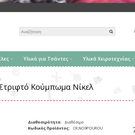
.
έλες
Υλικά για Τσάντες
Υλικά Χειροτεχνίας
λ
 Στριφτό Κούμπωμα Νίκελ
Διαθεσιμότητα:
Διαθέσιμο
Κωδικός Προϊόντος:
CR.NO9POUROU