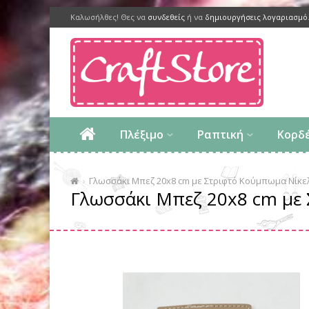
Καλωσήλθες! Θες να
συνδεθείς
ή να
δημιουργήσεις λογαριασμό
Πλέξιμο
Ραπτική
Κορδ
Γλωσσάκι Μπεζ 20x8 cm με Στριφτό Κούμπωμα Νίκε
Γλωσσάκι Μπεζ 20x8 cm με