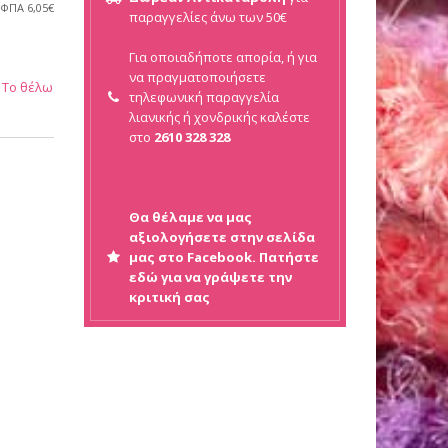
 ΦΠΑ
6,05€
παραγγελίες άνω των 50€
Για οποιαδήποτε απορία, ή για
να πραγματοποιήσετε
Το θέλω
τηλεφωνική παραγγελία
λιανικής ή
χονδρικής καλέστε
στο
2610 328 328
Θα θέλαμε να μας
αξιολογήσετε στην σελίδα
μας στο Facebook. Πατήστε
εδώ για να γράψετε την
κριτική σας