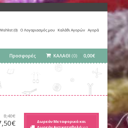
Wishlist (0)
Ο Λογαριασμός μου
Καλάθι Αγορών
Αγορά
0
,
00
€
Προσφορές
ΚΑΛΑΘΙ
(0)
8
,
40
€
7
,
50
€
Δωρεάν Μεταφορικά και
Δωρεάν Αντικαταβολή
για