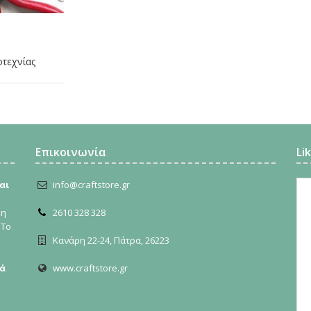
οτεχνίας
Επικοινωνία
Li
αι
info@craftstore.gr
ρη
2610 328 328
 Το
Κανάρη 22-24, Πάτρα, 26223
ά
www.craftstore.gr