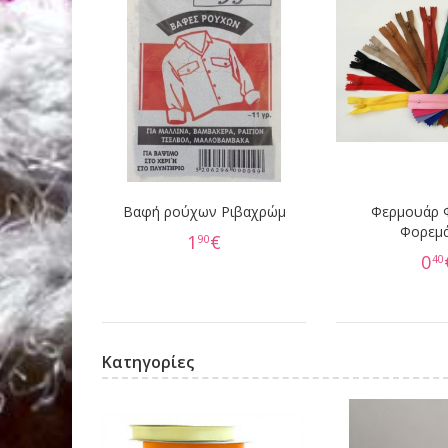
Βαφή ρούχων Ριβαχρώμ
Φερμουάρ 
Φορεμ
1
€
90
0
40
Κατηγορίες