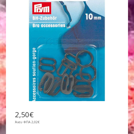
2
,
50
€
Άνευ ΦΠΑ
2,02€