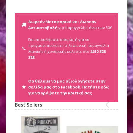
Δωρεάν Μεταφορικά και Δωρεάν
Αντικαταβολή
για παραγγελίες άνω των 50€
Για οποιαδήποτε απορία, ή για να
πραγματοποιήσετε τηλεφωνική παραγγελία
λιανικής ή
χονδρικής καλέστε στο
2610 328
328
Θα θέλαμε να μας αξιολογήσετε στην
σελίδα μας στο Facebook. Πατήστε εδώ
για να γράψετε την κριτική σας
Best Sellers