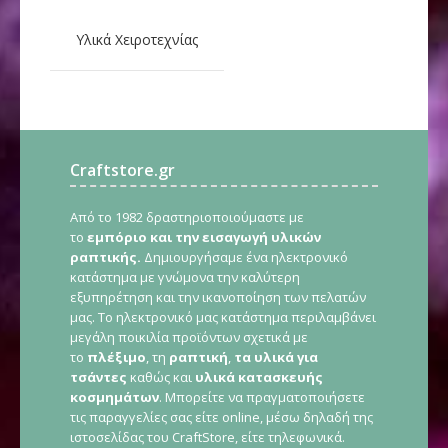
Υλικά Χειροτεχνίας
Craftstore.gr
Από το 1982 δραστηριοποιούμαστε με
το
εμπόριο και την εισαγωγή υλικών
ραπτικής.
Δημιουργήσαμε ένα ηλεκτρονικό
κατάστημα με γνώμονα την καλύτερη
εξυπηρέτηση και την ικανοποίηση των πελατών
μας. Το ηλεκτρονικό μας κατάστημα περιλαμβάνει
μεγάλη ποικιλία προϊόντων σχετικά με
το
πλέξιμο
, τη
ραπτική
,
τα υλικά για
τσάντες
καθώς και
υλικά κατασκευής
κοσμημάτων
. Μπορείτε να πραγματοποιήσετε
τις παραγγελίες σας είτε online, μέσω δηλαδή της
ιστοσελίδας του CraftStore, είτε τηλεφωνικά.