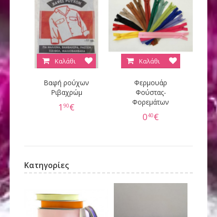
Καλάθι
Καλάθι
Βαφή ρούχων
Φερμουάρ
Κ
Ριβαχρώμ
Φούστας-
Φορεμάτων
60
1
€
90
0
€
40
Κατηγορίες