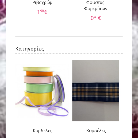
Ριβαχρώμ
Φούστας-
Φορεμάτων
60
1
€
90
0
€
40
Κατηγορίες
Κορδέλες
Κορδέλες