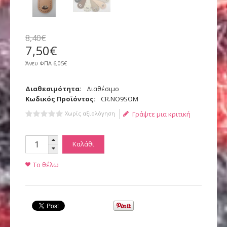
8
,
40
€
7
,
50
€
Άνευ ΦΠΑ
6,05€
Διαθεσιμότητα:
Διαθέσιμο
Κωδικός Προϊόντος:
CR.NO9SOM
Χωρίς αξιολόγηση
Γράψτε μια κριτική
Καλάθι
Το θέλω