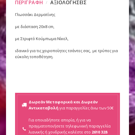
ΠΕΡΙΓΡΑΦΗ
ΑΞΙΟΛΟΓΗΣΕΙΣ
Γλωσσάκι Δερματίνης
με διάσταση 20x8 cm,
με Στριφτό Κούμπωμα Νίκελ,
ιδανικό για τις χειροποίητες τσάντες σας, με τρύπες για
εύκολη τοποθέτηση.
Δωρεάν Μεταφορικά και Δωρεάν
Αντικαταβολή
για παραγγελίες άνω των 50€
Για οποιαδήποτε απορία, ή για να
πραγματοποιήσετε τηλεφωνική παραγγελία
λιανικής ή
χονδρικής καλέστε στο
2610 328