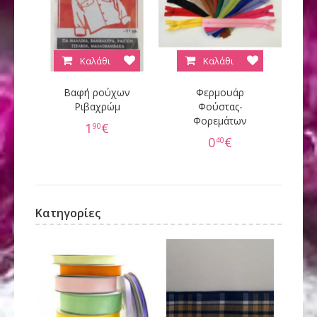
Καλάθι
Καλάθι
Βαφή ρούχων
Φερμουάρ
Κ
Ριβαχρώμ
Φούστας-
Φορεμάτων
60
1
€
90
0
€
40
Κατηγορίες