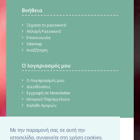
Βοήθεια
Ξέχασα το password
Αλλαγή Password
Επικοινωνία
Sitemap
Αναζήτηση
Ο λογαριασμός μου
Ο Λογαριασμός μου
Διευθύνσεις
Εγγραφή σε Newsletter
Ιστορικό Παραγγελιών
Καλάθι Αγορών
Με την παραμονή σας σε αυτή την
© Copyright 2026. CraftStore.gr.
Δημιουργία Ιστοσελίδας
SilkTech
ιστοσελίδα, συναινείτε στη χρήση cookies.