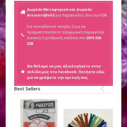
Δωρεάν Μεταφορικά και Δωρεάν
Αντικαταβολή
για παραγγελίες άνω των 50€
Για οποιαδήποτε απορία, ή για να
πραγματοποιήσετε τηλεφωνική παραγγελία
λιανικής ή
χονδρικής καλέστε στο
2610 328
328
Θα θέλαμε να μας αξιολογήσετε στην
σελίδα μας στο Facebook. Πατήστε εδώ
για να γράψετε την κριτική σας
Best Sellers