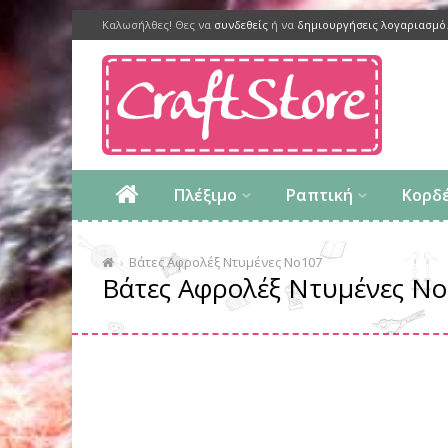
Καλωσήλθες! Θες να
συνδεθείς
ή να
δημιουργήσεις λογαριασμό
Πλέξιμο
Ραπτική
Κορδ
Βάτες Αφρολέξ Ντυμένες Νο107
Βάτες Αφρολέξ Ντυμένες Ν