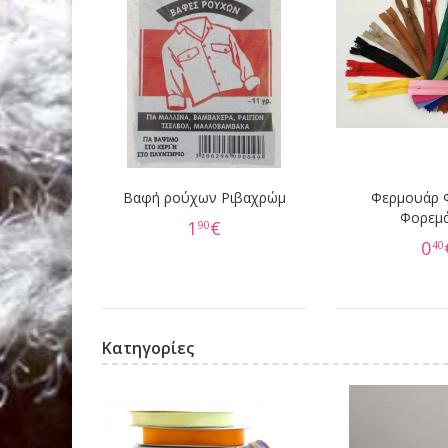
Βαφή ρούχων Ριβαχρώμ
Φερμουάρ 
Φορεμ
1
€
90
0
40
Κατηγορίες