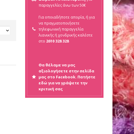
παραγγελίες άνω των 50€
Για οποιαδήποτε απορία, ή για
να πραγματοποιήσετε
τηλεφωνική παραγγελία
λιανικής ή
χονδρικής καλέστε
στο
2610 328 328
Θα θέλαμε να μας
αξιολογήσετε στην σελίδα
μας στο Facebook. Πατήστε
εδώ για να γράψετε την
κριτική σας