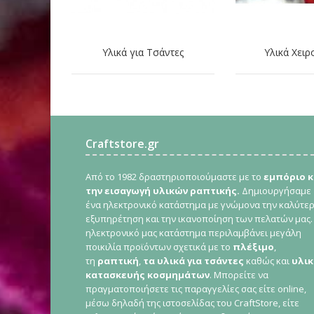
Υλικά για Τσάντες
Υλικά Χειρ
Craftstore.gr
Από το 1982 δραστηριοποιούμαστε με το
εμπόριο κ
την εισαγωγή υλικών ραπτικής.
Δημιουργήσαμε
ένα ηλεκτρονικό κατάστημα με γνώμονα την καλύτε
εξυπηρέτηση και την ικανοποίηση των πελατών μας.
ηλεκτρονικό μας κατάστημα περιλαμβάνει μεγάλη
ποικιλία προϊόντων σχετικά με το
πλέξιμο
,
τη
ραπτική
,
τα υλικά για τσάντες
καθώς και
υλικ
κατασκευής κοσμημάτων
. Μπορείτε να
πραγματοποιήσετε τις παραγγελίες σας είτε online,
μέσω δηλαδή της ιστοσελίδας του CraftStore, είτε