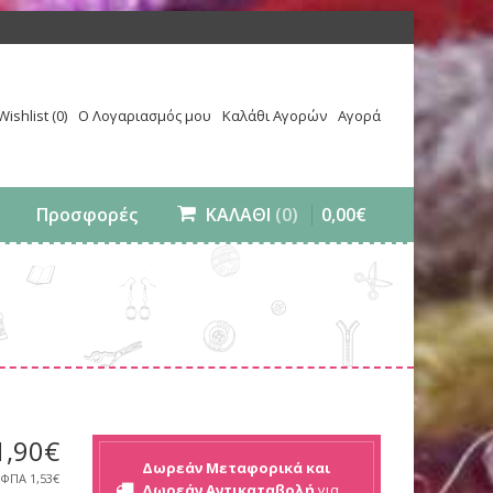
Wishlist (0)
Ο Λογαριασμός μου
Καλάθι Αγορών
Αγορά
0
,
00
€
Προσφορές
ΚΑΛΑΘΙ
(0)
1
,
90
€
Δωρεάν Μεταφορικά και
 ΦΠΑ
1,53€
Δωρεάν Αντικαταβολή
για