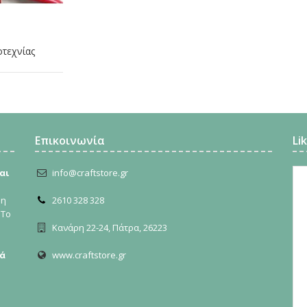
οτεχνίας
Επικοινωνία
Li
αι
info@craftstore.gr
ρη
2610 328 328
 Το
Κανάρη 22-24, Πάτρα, 26223
ά
www.craftstore.gr