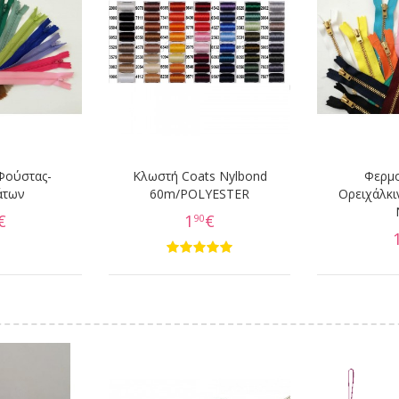
Φούστας-
Κλωστή Coats Nylbond
Φερμ
άτων
60m/POLYESTER
Ορειχάλκι
€
1
€
90