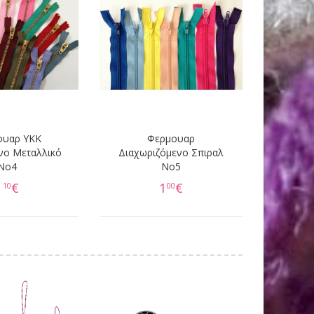
ουαρ YKK
Φερμουαρ
νο Μεταλλικό
Διαχωριζόμενο Σπιραλ
Νο4
No5
1
€
1
€
10
00