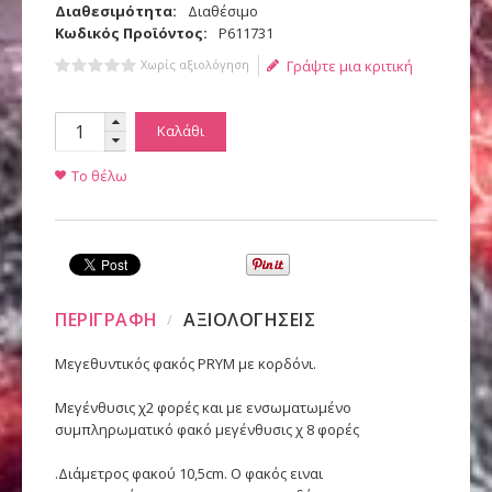
Διαθεσιμότητα:
Διαθέσιμο
Κωδικός Προϊόντος:
P611731
Χωρίς αξιολόγηση
Γράψτε μια κριτική
Καλάθι
Το θέλω
ΠΕΡΙΓΡΑΦΗ
ΑΞΙΟΛΟΓΗΣΕΙΣ
Μεγεθυντικός φακός PRYM με κορδόνι.
Μεγένθυσις χ2 φορές και με ενσωματωμένο
συμπληρωματικό φακό μεγένθυσις χ 8 φορές
.Διάμετρος φακο΄υ 10,5cm. Ο φακός ειναι