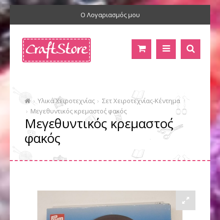
Ο Λογαριασμός μου
Υλικά Χειροτεχνίας
Σετ Χειροτεχνίας-Κέντημα
Μεγεθυντικός κρεμαστο΄ς φακός
Μεγεθυντικός κρεμαστο΄ς
φακός