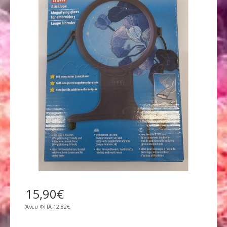
15
,
90
€
Άνευ ΦΠΑ
12,82€