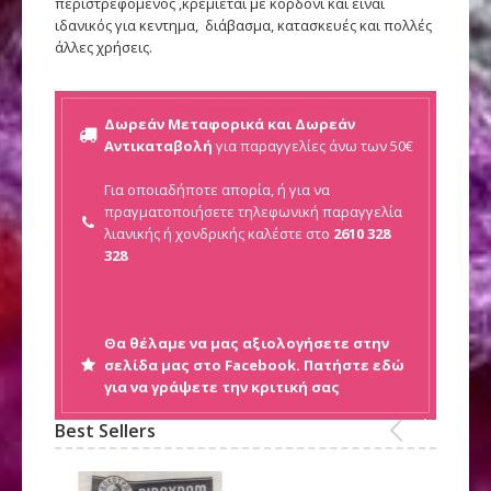
περιστρεφόμενος ,κρεμιεται με κορδόνι και ειναι
ιδανικός για κεντημα, διάβασμα, κατασκευές και πολλές
άλλες χρήσεις.
Δωρεάν Μεταφορικά και Δωρεάν
Αντικαταβολή
για παραγγελίες άνω των 50€
Για οποιαδήποτε απορία, ή για να
πραγματοποιήσετε τηλεφωνική παραγγελία
λιανικής ή
χονδρικής καλέστε στο
2610 328
328
Θα θέλαμε να μας αξιολογήσετε στην
σελίδα μας στο Facebook. Πατήστε εδώ
για να γράψετε την κριτική σας
Best Sellers