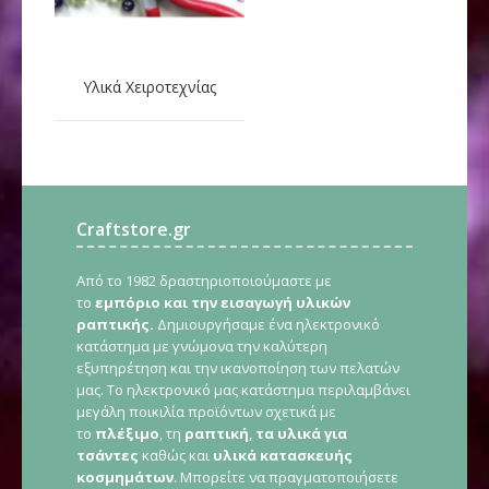
Υλικά Χειροτεχνίας
Craftstore.gr
Από το 1982 δραστηριοποιούμαστε με
το
εμπόριο και την εισαγωγή υλικών
ραπτικής.
Δημιουργήσαμε ένα ηλεκτρονικό
κατάστημα με γνώμονα την καλύτερη
εξυπηρέτηση και την ικανοποίηση των πελατών
μας. Το ηλεκτρονικό μας κατάστημα περιλαμβάνει
μεγάλη ποικιλία προϊόντων σχετικά με
το
πλέξιμο
, τη
ραπτική
,
τα υλικά για
τσάντες
καθώς και
υλικά κατασκευής
κοσμημάτων
. Μπορείτε να πραγματοποιήσετε