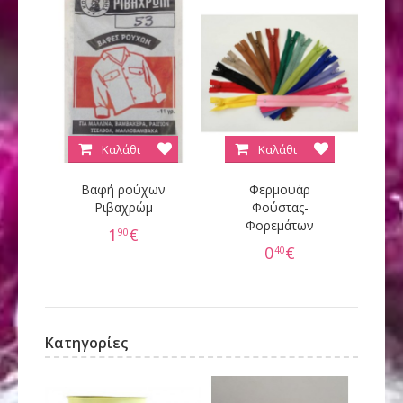
Καλάθι
Καλάθι
Βαφή ρούχων
Φερμουάρ
Κ
Ριβαχρώμ
Φούστας-
Φορεμάτων
60
1
€
90
0
€
40
Κατηγορίες