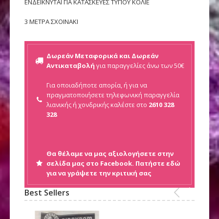
ΕΝΔΕΙΚΝΥΤΑΙ ΓΙΑ ΚΑΤΑΣΚΕΥΕΣ ΤΥΠΟΥ ΚΟΛΙΕ
3 ΜΕΤΡΑ ΣΧΟΙΝΑΚΙ
Δωρεάν Μεταφορικά και Δωρεάν
Αντικαταβολή
για παραγγελίες άνω των 50€
Για οποιαδήποτε απορία, ή για να
πραγματοποιήσετε τηλεφωνική παραγγελία
λιανικής ή
χονδρικής καλέστε στο
2610 328
328
Θα θέλαμε να μας αξιολογήσετε στην
σελίδα μας στο Facebook. Πατήστε εδώ
για να γράψετε την κριτική σας
Best Sellers