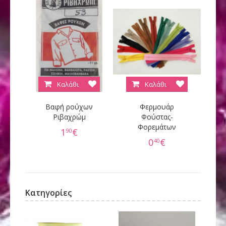
Καλάθι
Καλάθι
Βαφή ρούχων
Φερμουάρ
Κ
Ριβαχρώμ
Φούστας-
Φορεμάτων
60
1
€
90
0
€
40
Κατηγορίες