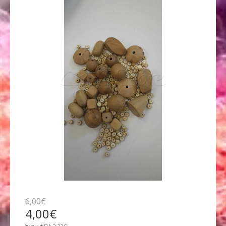
6
,
00
€
4
,
00
€