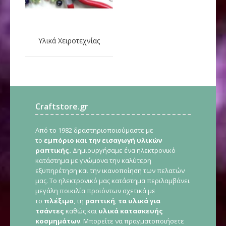
Υλικά Χειροτεχνίας
Craftstore.gr
Από το 1982 δραστηριοποιούμαστε με
το
εμπόριο και την εισαγωγή υλικών
ραπτικής.
Δημιουργήσαμε ένα ηλεκτρονικό
κατάστημα με γνώμονα την καλύτερη
εξυπηρέτηση και την ικανοποίηση των πελατών
μας. Το ηλεκτρονικό μας κατάστημα περιλαμβάνει
μεγάλη ποικιλία προϊόντων σχετικά με
το
πλέξιμο
, τη
ραπτική
,
τα υλικά για
τσάντες
καθώς και
υλικά κατασκευής
κοσμημάτων
. Μπορείτε να πραγματοποιήσετε