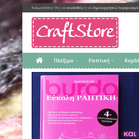
Καλωσήλθες! Θες να
συνδεθείς
ή να
δημιουργήσεις λογαριασμό
Πλέξιμο
Ραπτική
Κορδ