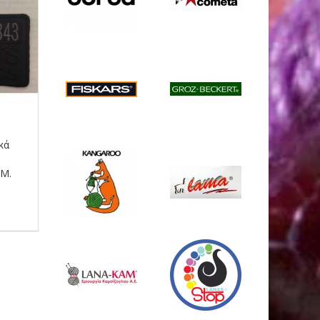
κά
Θερμοκολλητικά
Θερμοκολλητικ
Moτίφ/1ΤΕΜ.
Moτίφ JUNIOR/1Τ
Μ.
Craftstore
Craftstore
2
€
1
€
50
20