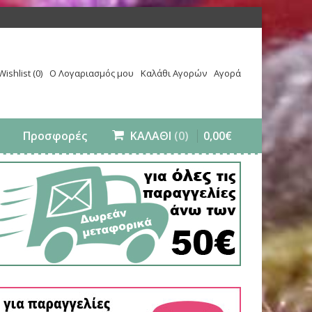
Wishlist (0)
Ο Λογαριασμός μου
Καλάθι Αγορών
Αγορά
0
,
00
€
Προσφορές
ΚΑΛΑΘΙ
(0)