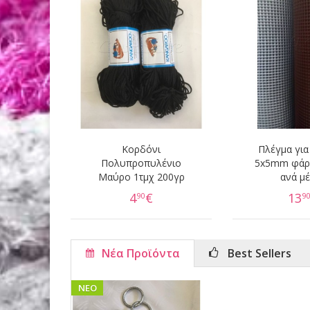
Κορδόνι
Πλέγμα για
Πολυπροπυλένιο
5x5mm φάρ
Μαύρο 1τμχ 200γρ
ανά μ
4
€
13
90
9
Νέα Προϊόντα
Best Sellers
ΝΕΟ