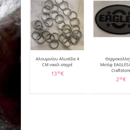
Αλουμινίου Αλυσίδα 4
Θερμοκολλητ
CM νικελ-σαγρέ
Moτίφ EAGLES
Craftstor
13
€
50
2
€
50