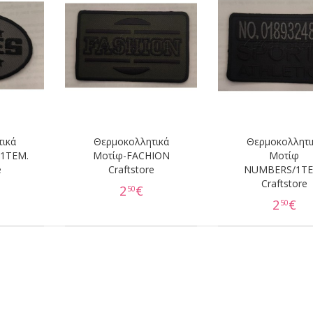
ικά
Θερμοκολλητικά
Θερμοκολλητι
/1ΤΕΜ.
Moτίφ-FACHION
Moτίφ
e
Craftstore
NUMBERS/1ΤΕ
Craftstore
2
€
50
2
€
50