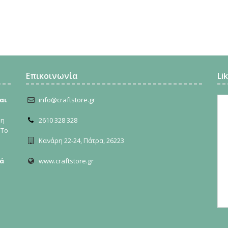
Επικοινωνία
Li
αι
info@craftstore.gr
ρη
2610 328 328
 Το
Κανάρη 22-24, Πάτρα, 26223
ά
www.craftstore.gr