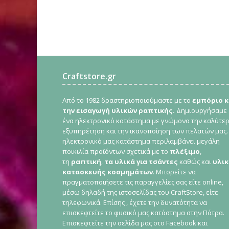
Craftstore.gr
Από το 1982 δραστηριοποιούμαστε με το
εμπόριο κ
την εισαγωγή υλικών ραπτικής.
Δημιουργήσαμε
ένα ηλεκτρονικό κατάστημα με γνώμονα την καλύτε
εξυπηρέτηση και την ικανοποίηση των πελατών μας.
ηλεκτρονικό μας κατάστημα περιλαμβάνει μεγάλη
ποικιλία προϊόντων σχετικά με το
πλέξιμο
,
τη
ραπτική
,
τα υλικά για τσάντες
καθώς και
υλικ
κατασκευής κοσμημάτων
. Μπορείτε να
πραγματοποιήσετε τις παραγγελίες σας είτε online,
μέσω δηλαδή της ιστοσελίδας του CraftStore, είτε
τηλεφωνικά. Επίσης , έχετε την δυνατότητα να
επισκεφτείτε το φυσικό μας κατάστημα στην Πάτρα.
Επισκεφτείτε την σελίδα μας στο Facebook και