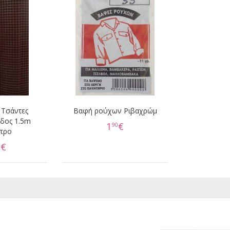
 Τσάντες
Βαφή ρούχων Ριβαχρώμ
δος 1.5m
1
€
90
έτρο
€
0